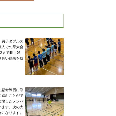
、
男子ダブルス
個人での県大会
2まで勝ち残
り良い結果を残
生懸命練習に
取
に進むことがで
出場したメンバ
います。次の大
合になります。