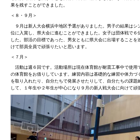
果を残すことができました。
＜８・９月＞
９月は新人大会横浜中地区予選がありました。男子の結果はシ
位に入賞し、県大会に進むことができました。女子は団体戦で６
した。部活の目標であった、男女ともに県大会に出場することを達
けて部員全員で頑張りたいと思います。
＜７月＞
活動は週６回です。活動場所は現在体育館が耐震工事中で使用
の体育館をお借りしています。練習内容は基礎的な練習や体力づ
を取り入れたり、自分たちで発展させたりして、自分たちの課題
して、１年生や２年生が中心になり９月の新人戦大会に向けて頑