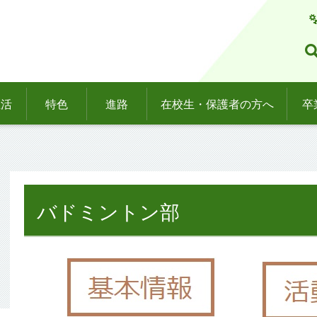
生活
特色
進路
在校生・保護者の方へ
卒
バドミントン部