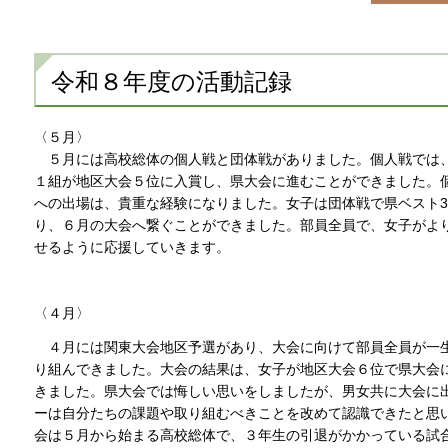
令和８年度の活動記録
〈５月〉
５月には高校総体の個人戦と団体戦がありました。個人戦では
１組が地区大会５位に入賞し、県大会に進むことができました。
への出場は、貴重な経験になりました。女子は団体戦で県ベスト3
り、６月の大会へ繋ぐことができました。部員全員で、女子がよ
せるように応援していきます。
〈４月〉
４月には関東大会地区予選があり、大会に向けて部員全員が一
り組んできました。大会の結果は、女子が地区大会６位で県大会
きました。県大会では悔しい思いをしましたが、男女共に大会に
ーは自分たちの課題や取り組むべきことを改めて認識できたと思
会は５月から始まる高校総体で、３年生の引退がかかっている試