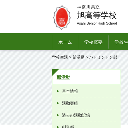
神奈川県立
旭高等学校
Asahi Senior High School
ホーム
学校概要
学校
学校生活
>
部活動
> バトミントン部
部活動
基本情報
活動実績
過去の活動記録
剣道部