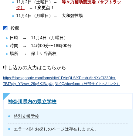
11月2日（土曜日）→
等々力補助競技場（サブトラッ
ク）
←！変更点！
11月4日（月曜日）→ 大和競技場
投擲
日時 → 11月4日（月曜日）
時間 → 14時00分〜18時00分
場所 → 保土ケ谷高校
申し込みの入力はこちらから
https://docs.google.com/forms/d/e/1FAIpQLSfKDteVrMhNXzCi23Dhx-
TFJ7qly_YNww_29q6KJ3zpUgNb0Q/viewform（外部サイトへリンク）
神奈川県内の県立学校
特別支援学校
エラー404 お探しのページは存在しません。