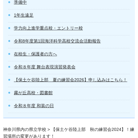
準備中
1年生遠足
学力向上進学重点校・エントリー校
令和8年度第1回海洋科学高校交流会活動報告
在校生・保護者の方へ
令和８年度 舞台表現演習発表会
【保土ケ谷陸上部 夏の練習会2026】申し込みはこちら！
霧が丘高校・図書館
令和８年度 和装の日
神奈川県内の県立学校
> 【保土ケ谷陸上部 秋の練習会2024】！練
習場所の変更があります！