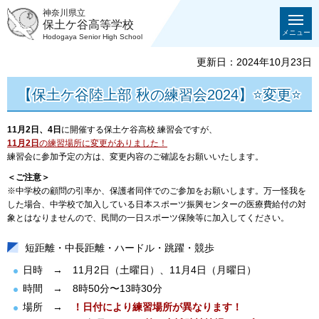
神奈川県立
保土ケ谷高等学校
メニュー
Hodogaya Senior High School
更新日：2024年10月23日
【保土ケ谷陸上部 秋の練習会2024】⭐️変更⭐️
11月2日、4日
に開催する保土ケ谷高校 練習会ですが、
11月2日
の練習場所に変更がありました！
練習会に参加予定の方は、変更内容のご確認をお願いいたします。
＜ご注意＞
※中学校の顧問の引率か、保護者同伴でのご参加をお願いします。万一怪我を
した場合、中学校で加入している日本スポーツ振興センターの医療費給付の対
象とはなりませんので、民間の一日スポーツ保険等に加入してください。
短距離・中長距離・ハードル・跳躍・競歩
日時 → 11月2日（土曜日）、11月4日（月曜日）
時間 → 8時50分〜13時30分
場所 →
！日付により練習場所が異なります！