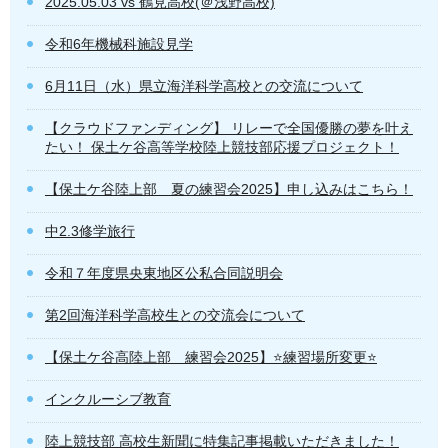
2025.05.03 vs 鶴見高校(＠浅野高校)
令和6年機械科施設見学
6月11日（水）県立海洋科学高校との交流について
【クラウドファンディング】 リレーで全国優勝の夢を叶え
たい！ 保土ケ谷高等学校陸上競技部応援プロジェクト！
【保土ケ谷陸上部 夏の練習会2025】申し込みはこちら！
中2.3修学旅行
令和７年度県央東地区公私合同説明会
第2回海洋科学高校生との交流会について
【保土ケ谷高陸上部 練習会2025】⭐️練習場所変更⭐️
インクルーシブ教育
陸上競技部 高校生新聞に特集記事掲載いただきました！