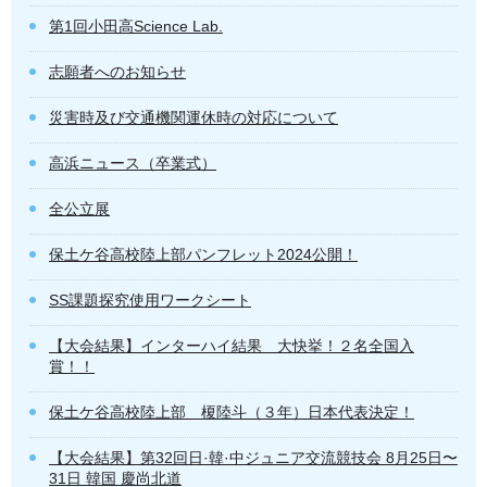
第1回小田高Science Lab.
志願者へのお知らせ
災害時及び交通機関運休時の対応について
高浜ニュース（卒業式）
全公立展
保土ケ谷高校陸上部パンフレット2024公開！
SS課題探究使用ワークシート
【大会結果】インターハイ結果 大快挙！２名全国入
賞！！
保土ケ谷高校陸上部 榎陸斗（３年）日本代表決定！
【大会結果】第32回日·韓·中ジュニア交流競技会 8月25日〜
31日 韓国 慶尚北道