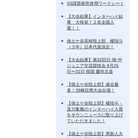
SS課題探究使用ワークシート
【大会結果】インターハイ結
果 大快挙！２名全国入
賞！！
保土ケ谷高校陸上部 榎陸斗
（３年）日本代表決定！
【大会結果】第32回日·韓·中
ジュニア交流競技会 8月25
日〜31日 韓国 慶尚北道
【保土ケ谷陸上部】過去最
多！39種目県大会出場！
【保土ケ谷陸上部】榎陸斗・
及川集雅のインターハイ入賞
をタウンニュースに取り上げ
ていただきました！
【保土ケ谷陸上部】県新人大