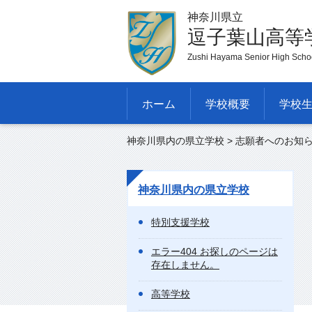
神奈川県立
逗子葉山高等
Zushi Hayama Senior High Scho
ホーム
学校概要
学校
神奈川県内の県立学校
> 志願者へのお知
神奈川県内の県立学校
特別支援学校
エラー404 お探しのページは
存在しません。
高等学校