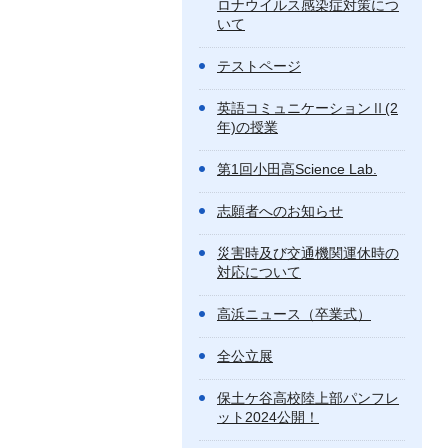
ロナウイルス感染症対策につ
いて
テストページ
英語コミュニケーションⅡ(2
年)の授業
第1回小田高Science Lab.
志願者へのお知らせ
災害時及び交通機関運休時の
対応について
高浜ニュース（卒業式）
全公立展
保土ケ谷高校陸上部パンフレ
ット2024公開！