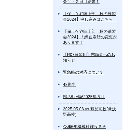
会１・２日目結果！
【保土ケ谷陸上部 秋の練習
会2024】申し込みはこちら！
【保土ケ谷陸上部 秋の練習
会2024】！練習場所の変更が
あります！
【R07練習用】志願者へのお
知らせ
緊急時の対応について
49期生
部活動日記2025年５月
2025.05.03 vs 鶴見高校(＠浅
野高校)
令和6年機械科施設見学