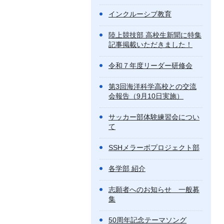
インクルーシブ教育
陸上競技部 高校生新聞に特集
記事掲載いただきました！
令和７年度リーダー研修会
第3回海洋科学高校との交流
会報告（9月10日実施）
サッカー部体験練習会につい
て
SSHメラーボプロジェクト部
各学部 紹介
志願者へのお知らせ 一般募
集
50周年記念テーマソング