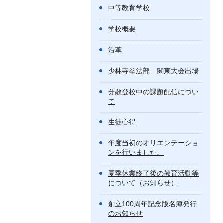
中等教育学校
学校概要
沿革
少林寺拳法部 関東大会出場
分散登校中の課題配信につい
て
生徒心得
年度当初のオリエンテーショ
ンを行いました。
夏季休業終了後の教育活動等
について（お知らせ）
創立100周年記念版名簿発行
のお知らせ