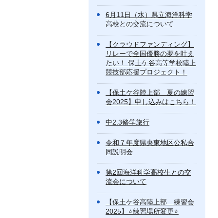
6月11日（水）県立海洋科学
高校との交流について
【クラウドファンディング】
リレーで全国優勝の夢を叶え
たい！ 保土ケ谷高等学校陸上
競技部応援プロジェクト！
【保土ケ谷陸上部 夏の練習
会2025】申し込みはこちら！
中2.3修学旅行
令和７年度県央東地区公私合
同説明会
第2回海洋科学高校生との交
流会について
【保土ケ谷高陸上部 練習会
2025】⭐️練習場所変更⭐️