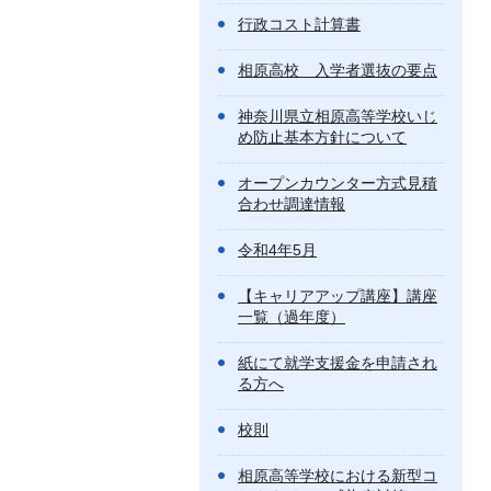
行政コスト計算書
相原高校 入学者選抜の要点
神奈川県立相原高等学校いじ
め防止基本方針について
オープンカウンター方式見積
合わせ調達情報
令和4年5月
【キャリアアップ講座】講座
一覧（過年度）
紙にて就学支援金を申請され
る方へ
校則
相原高等学校における新型コ