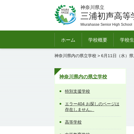
神奈川県立
三浦初声高等
Miurahasse Senior High School
ホーム
学校概要
学校
神奈川県内の県立学校
> 6月11日（水
神奈川県内の県立学校
特別支援学校
エラー404 お探しのページは
存在しません。
高等学校