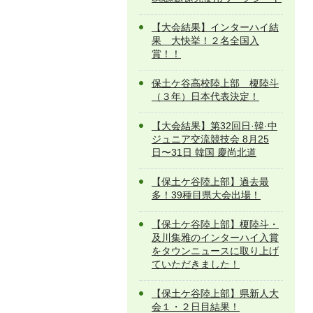
【大会結果】インターハイ結
果 大快挙！２名全国入
賞！！
保土ケ谷高校陸上部 榎陸斗
（３年）日本代表決定！
【大会結果】第32回日·韓·中
ジュニア交流競技会 8月25
日〜31日 韓国 慶尚北道
【保土ケ谷陸上部】過去最
多！39種目県大会出場！
【保土ケ谷陸上部】榎陸斗・
及川集雅のインターハイ入賞
をタウンニュースに取り上げ
ていただきました！
【保土ケ谷陸上部】県新人大
会１・２日目結果！