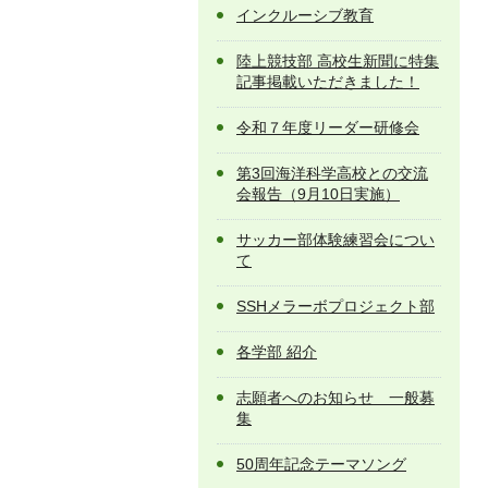
インクルーシブ教育
陸上競技部 高校生新聞に特集
記事掲載いただきました！
令和７年度リーダー研修会
第3回海洋科学高校との交流
会報告（9月10日実施）
サッカー部体験練習会につい
て
SSHメラーボプロジェクト部
各学部 紹介
志願者へのお知らせ 一般募
集
50周年記念テーマソング