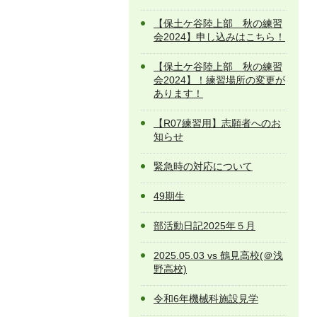
【保土ケ谷陸上部 秋の練習
会2024】申し込みはこちら！
【保土ケ谷陸上部 秋の練習
会2024】！練習場所の変更が
あります！
【R07練習用】志願者へのお
知らせ
緊急時の対応について
49期生
部活動日記2025年５月
2025.05.03 vs 鶴見高校(＠浅
野高校)
令和6年機械科施設見学