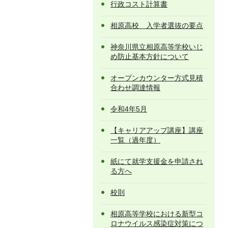
行政コスト計算書
相原高校 入学者選抜の要点
神奈川県立相原高等学校いじ
め防止基本方針について
オープンカウンター方式見積
合わせ調達情報
令和4年5月
【キャリアアップ講座】講座
一覧（過年度）
紙にて就学支援金を申請され
る方へ
校則
相原高等学校における新型コ
ロナウイルス感染症対策につ