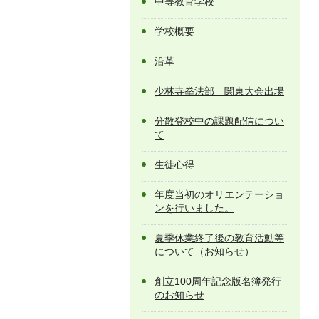
中等教育学校
学校概要
沿革
少林寺拳法部 関東大会出場
分散登校中の課題配信につい
て
生徒心得
年度当初のオリエンテーショ
ンを行いました。
夏季休業終了後の教育活動等
について（お知らせ）
創立100周年記念版名簿発行
のお知らせ