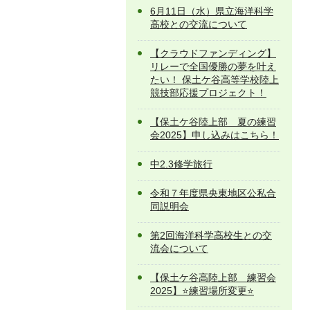
6月11日（水）県立海洋科学
高校との交流について
【クラウドファンディング】
リレーで全国優勝の夢を叶え
たい！ 保土ケ谷高等学校陸上
競技部応援プロジェクト！
【保土ケ谷陸上部 夏の練習
会2025】申し込みはこちら！
中2.3修学旅行
令和７年度県央東地区公私合
同説明会
第2回海洋科学高校生との交
流会について
【保土ケ谷高陸上部 練習会
2025】⭐️練習場所変更⭐️