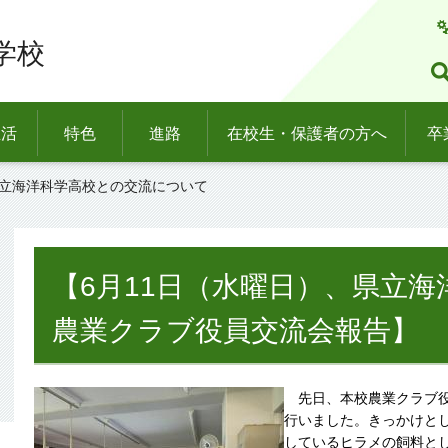
学校
生活
特色
進路
在校生・保護者の方へ
卒
）県立海洋科学高校との交流について
【6月11日（水曜日）、県立
農業クラブ役員交流会報告】
先日、本校農業クラブ役
行いました。きっかけと
しているヒラメの飼料と