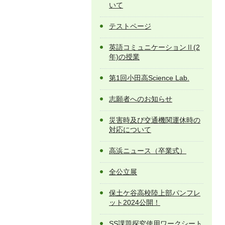
いて
テストページ
英語コミュニケーションⅡ(2
年)の授業
第1回小田高Science Lab.
志願者へのお知らせ
災害時及び交通機関運休時の
対応について
高浜ニュース（卒業式）
全公立展
保土ケ谷高校陸上部パンフレ
ット2024公開！
SS課題探究使用ワークシート