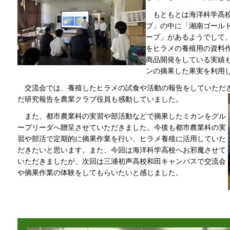
もともとは海洋科学高校
ブ」の中に「湘南ゴール
ープ」があるようでして
をヒラメの養殖用の資料
商品開発をしている実績
ンの摘果した果実を利用
交流会では、養殖したヒラメの試食や活動の報告をしていただ
だ研究報告を農業クラブ役員も感動していました。
また、都市農業科の実習や部活動などで摘果したミカンをグル
ープリーダへ贈呈させていただきました。今後も都市農業科の実
習や部活で定期的に摘果作業を行い、ヒラメ養殖に活用していた
だきたいと思います。また、今回は海洋科学高校へお邪魔させて
いただきましたが、次回は三浦初声高校和田キャンパスで交流会
や摘果作業の体験をしてもらいたいと感じました。