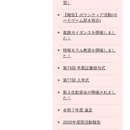
習）
【報告】ボランティア活動(ボ
ードゲーム部＆有志)
進路ガイダンスを開催しまし
た！
情報モラル教室を開催しまし
た！
第73回 卒業証書授与式
第77回 入学式
新入生歓迎会が開催されまし
た！
令和７年度 遠足
2025年度部活動報告