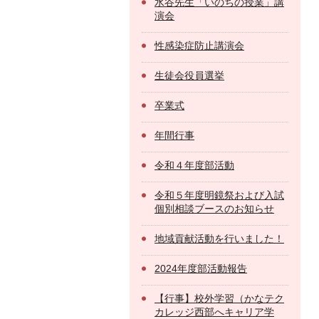
水谷先生「いのちの授業」講
演会
性感染症防止講演会
生徒会役員選挙
卒業式
年間行事
令和４年度部活動
令和５年度明鏡祭および入試
個別相談ブースのお知らせ
地域貢献活動を行いました！
2024年度部活動報告
【行事】校外学習（かなテク
カレッジ西部へキャリア学