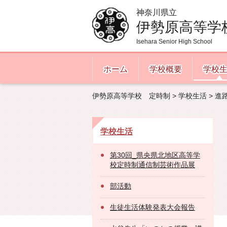
神奈川県立
伊勢原高等学
Isehara Senior High School
ホーム
学校概要
学校
伊勢原高等学校 定時制
>
学校生活
> 進
学校生活
第30回_県央県北地区高等学
校定時制通信制芸術作品展
部活動
生徒生活体験発表大会報告