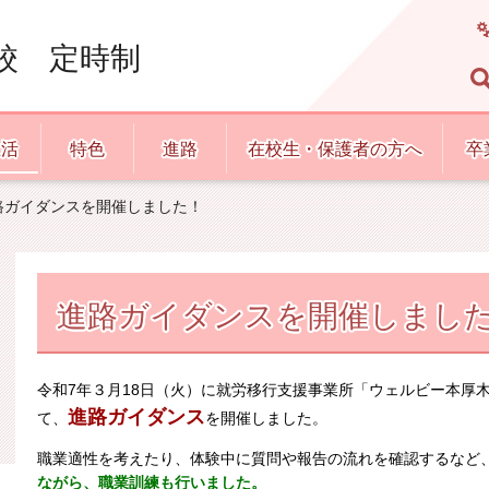
校 定時制
生活
特色
進路
在校生・保護者の方へ
卒
路ガイダンスを開催しました！
進路ガイダンスを開催しまし
令和7年３月18日（火）に就労移行支援事業所「ウェルビー本厚
進路ガイダンス
て、
を開催しました。
職業適性を考えたり、体験中に質問や報告の流れを確認するなど
ながら、職業訓練も行いました。