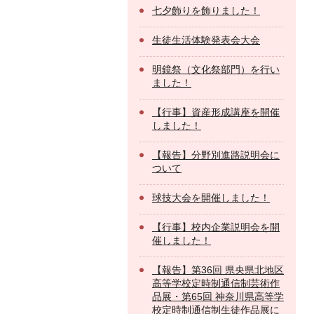
七夕飾りを飾りました！
生徒生活体験発表会大会
明鏡祭（文化祭部門）を行い
ました！
【行事】資産形成講座を開催
しました！
【報告】分野別進路説明会に
ついて
球技大会を開催しました！
【行事】校内企業説明会を開
催しました！
【報告】第36回 県央県北地区
高等学校定時制通信制芸術作
品展・第65回 神奈川県高等学
校定時制通信制生徒作品展に