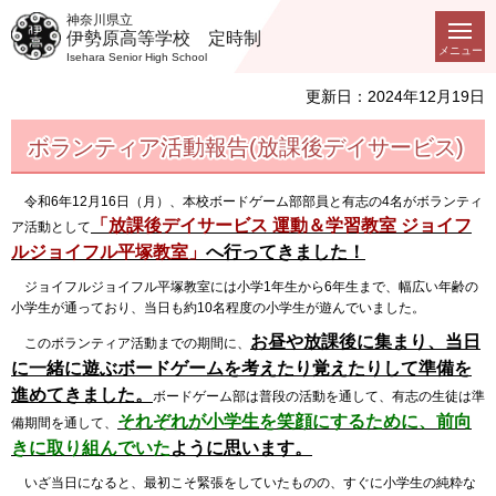
神奈川県立
伊勢原高等学校 定時制
メニュー
Isehara Senior High School
更新日：2024年12月19日
ボランティア活動報告(放課後デイサービス)
令和6年12月16日（月）、本校ボードゲーム部部員と有志の4名がボランティ
「放課後デイサービス 運動＆学習教室 ジョイフ
ア活動として
ルジョイフル平塚教室」
へ行ってきました！
ジョイフルジョイフル平塚教室には小学1年生から6年生まで、幅広い年齢の
小学生が通っており、当日も約10名程度の小学生が遊んでいました。
お昼や放課後に集まり、当日
このボランティア活動までの期間に、
に一緒に遊ぶボードゲームを考えたり覚えたりして準備を
進めてきました。
ボードゲーム部は普段の活動を通して、有志の生徒は準
それぞれが小学生を笑顔にするために、前向
備期間を通して、
きに取り組んでいた
ように思います。
いざ当日になると、最初こそ緊張をしていたものの、すぐに小学生の純粋な