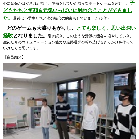
子
心に緊張がほぐされた様子。準備をしていた様々なボードゲームを紹介し、
どもたちと笑顔＆元気いっぱいに触れ合うことができまし
た。
最後は小学生たちと次の機会の約束もしていましたね(笑)
どのゲームも大盛りあがりし、
とても楽しく、思い出深い
経験
となりました。
引き続き、このような活動の機会を増やしていき、
生徒たちのコミュニケーション能力や進路選択の幅を広げるきっかけを作って
いけたらと思います。
【自己紹介】