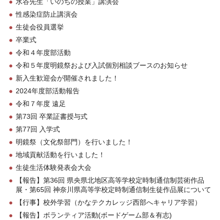
水谷先生「いのちの授業」講演会
性感染症防止講演会
生徒会役員選挙
卒業式
令和４年度部活動
令和５年度明鏡祭および入試個別相談ブースのお知らせ
新入生歓迎会が開催されました！
2024年度部活動報告
令和７年度 遠足
第73回 卒業証書授与式
第77回 入学式
明鏡祭（文化祭部門）を行いました！
地域貢献活動を行いました！
生徒生活体験発表会大会
【報告】第36回 県央県北地区高等学校定時制通信制芸術作品
展・第65回 神奈川県高等学校定時制通信制生徒作品展について
【行事】校外学習（かなテクカレッジ西部へキャリア学習）
【報告】ボランティア活動(ボードゲーム部＆有志)