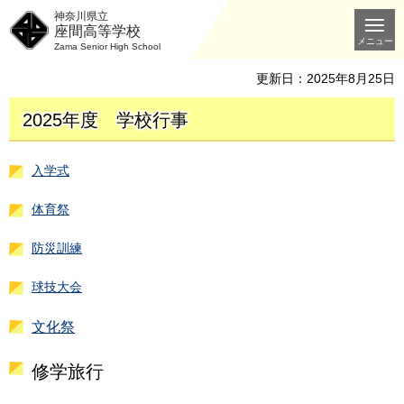
神奈川県立
座間高等学校
メニュー
Zama Senior High School
更新日：2025年8月25日
2025年度 学校行事
入学式
体育祭
防災訓練
球技大会
文化祭
修学旅行