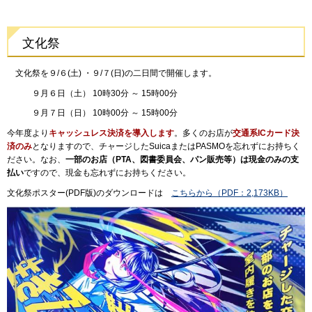
文化祭
文化祭を９/６(土) ・９/７(日)の二日間で開催します。
９月６日（土） 10時30分 ～ 15時00分
９月７日（日） 10時00分 ～ 15時00分
今年度より
キャッシュレス決済を導入します
。多くのお店が
交通系ICカード決
済のみ
となりますので、チャージしたSuicaまたはPASMOを忘れずにお持ちく
ださい。なお、
一部のお店（PTA、図書委員会、パン販売等）は現金のみの支
払い
ですので、現金も忘れずにお持ちください。
文化祭ポスター(PDF版)のダウンロードは
こちらから（PDF：2,173KB）