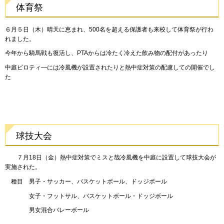
体育祭
６月５日（木）晴天に恵まれ、500名を超える保護者も来校して体育祭が行わ
れました。
今年から騎馬戦も復活し、PTAからは冷たく冷えた飲み物の配付があったり
中庭ピロティ―には冷風機が設置されたりと熱中症対策の配慮しての開催でし
た
球技大会
７月18日（金）熱中症対策でミスと哉冷風機を中庭に設置して球技大会が
実施された。
種目 男子・サッカー、バスケットボール、ドッジボール
女子・フットサル、バスケットボール・ドッジボール
男女混合バレーボール