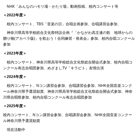
NHK「みんなのハモリ場・かたり場」動画投稿、校内コンサート等
＜2022年度＞
校内コンサート、TBS「音楽の日」合唱企画参加、合唱講習会参加、
神奈川県高等学校総合文化祭特設企画『「かながわ高文連の歌 地球からの
贈り物(アカペラ版)」を歌おう！合同練習・発表会』参加、校内合唱コンクール
参加
＜2023年度＞
校内コンサート、神奈川県高等学校総合文化祭総合開会式参加、校内合唱コ
ンクール有志合唱団参加、めざましTV「キラビト」友情出演
＜2024年度＞
校内コンサート、Nコン講習会参加、合唱講習会参加、NHK全国音楽コンク
ール神奈川県予選奨励賞、神奈川県高等学校総合文化祭総合開会式参加、神奈
川県合唱祭参加、校内合唱コンクール有志合唱団参加
＜2025年度＞
校内コンサート、Nコン講習会参加、合唱講習会参加、NHK全国音楽コンクー
ル神奈川県予選奨励賞
現在活動中