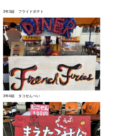
3年3組 フライドポテト
3年4組 タコせんべい