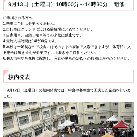
9月13日（土曜日）10時00分～14時30分 開催
〇来場される方へ
1.来場に予約は必要ありません。
2.自転車はグランドに設ける駐輪場にとめてください。
3.自家用車、自動二輪車等での来校は禁止です。
4.最終入場時間は14時00分です。
5.本校は一足制なので校舎にはそのままの履物で入場できますが、体育館に入
る場合は履き替えが必要です。上履きをご持参ください。
6.個人情報や肖像権に配慮し、写真や動画のSNSへの投稿はおやめください。
校内発表
9月12日（金曜日）の校内発表では 中庭や各教室で工夫した企画を行いま
した。