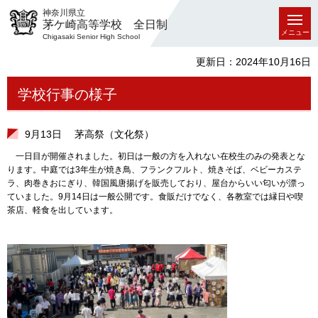
神奈川県立
茅ケ崎高等学校 全日制
メニュー
Chigasaki Senior High School
更新日：2024年10月16日
学校行事の様子
9月13日 茅高祭（文化祭）
一日目が開催されました。初日は一般の方を入れない在校生のみの発表とな
ります。中庭では3年生が焼き鳥、フランクフルト、焼きそば、ベビーカステ
ラ、肉巻きおにぎり、韓国風唐揚げを販売しており、屋台からいい匂いが漂っ
ていました。9月14日は一般公開です。食販だけでなく、各教室では縁日や喫
茶店、軽食を出しています。