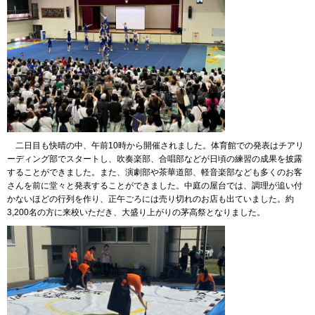
二日目も快晴の中、午前10時から開催されました。体育館での発表はチアリ
ーディング部でスタートし、吹奏楽部、合唱部などが日頃の練習の成果を披露
することができました。また、演劇部や茶華道部、軽音楽部なども多くのお客
さんを前に堂々と発表することができました。中庭の屋台では、調理が追い付
かないほどの行列を作り、正午ごろには売り切れのお店も出ていました。約
3,200名の方に来校いただき、大盛り上がりの茅高祭となりました。