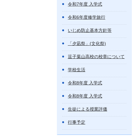
令和7年度 入学式
令和6年度修学旅行
いじめ防止基本方針等
「夕凪祭」(文化祭)
逗子葉山高校の校章について
学校生活
令和8年度 入学式
令和8年度 入学式
生徒による授業評価
行事予定