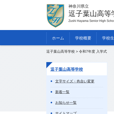
神奈川県立
逗子葉山高等
Zushi Hayama Senior High Scho
ホーム
学校概要
学校
逗子葉山高等学校
> 令和7年度 入学式
逗子葉山高等学校
文字サイズ・色合い変更
新着一覧
お知らせ一覧
サイトマップ