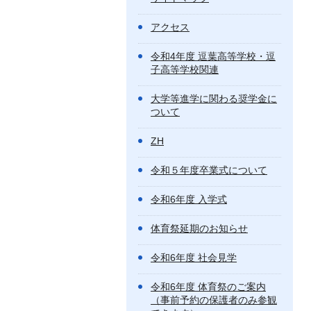
アクセス
令和4年度 逗葉高等学校・逗
子高等学校関連
大学等進学に関わる奨学金に
ついて
ZH
令和５年度卒業式について
令和6年度 入学式
体育祭延期のお知らせ
令和6年度 社会見学
令和6年度 体育祭のご案内
（事前予約の保護者のみ参観