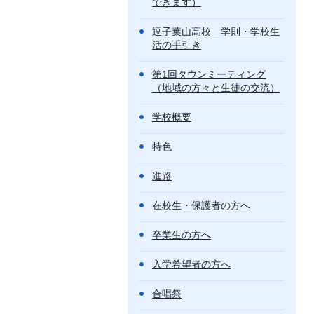
できます）
逗子葉山高校 学則・学校生
活の手引き
第1回タウンミーティング
（地域の方々と生徒の交流）
学校概要
特色
進路
在校生・保護者の方へ
卒業生の方へ
入学希望者の方へ
合唱祭