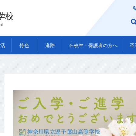
学校
ol
生活
特色
進路
在校生・保護者の方へ
卒