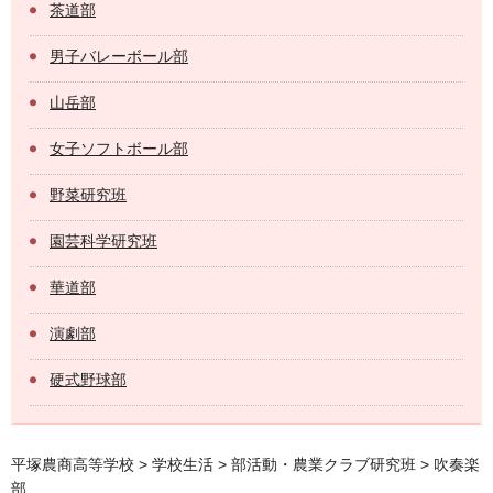
茶道部
男子バレーボール部
山岳部
女子ソフトボール部
野菜研究班
園芸科学研究班
華道部
演劇部
硬式野球部
平塚農商高等学校
>
学校生活
>
部活動・農業クラブ研究班
> 吹奏楽
部