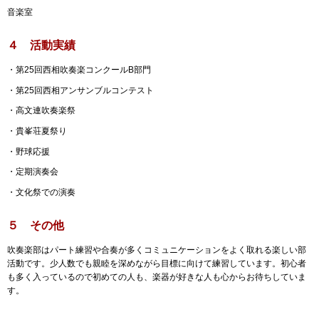
音楽室
４ 活動実績
・第25回西相吹奏楽コンクールB部門
・第25回西相アンサンブルコンテスト
・高文連吹奏楽祭
・貴峯荘夏祭り
・野球応援
・定期演奏会
・文化祭での演奏
５ その他
吹奏楽部はパート練習や合奏が多くコミュニケーションをよく取れる楽しい部
活動です。少人数でも親睦を深めながら目標に向けて練習しています。初心者
も多く入っているので初めての人も、楽器が好きな人も心からお待ちしていま
す。