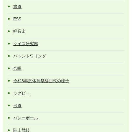
書道
ESS
軽音楽
クイズ研究部
バトントワリング
合唱
令和8年度体育祭結団式の様子
ラグビー
弓道
バレーボール
陸上競技