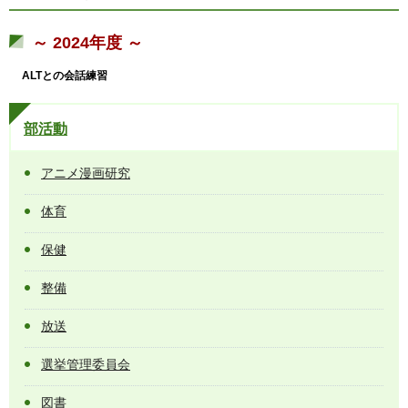
～ 2024年度 ～
ALTとの会話練習
部活動
アニメ漫画研究
体育
保健
整備
放送
選挙管理委員会
図書