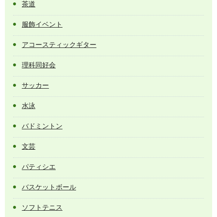
茶道
服飾イベント
アコースティックギター
理科同好会
サッカー
水泳
バドミントン
文芸
パティシエ
バスケットボール
ソフトテニス