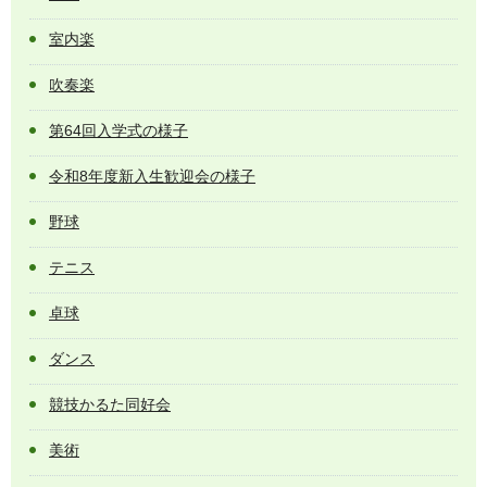
室内楽
吹奏楽
第64回入学式の様子
令和8年度新入生歓迎会の様子
野球
テニス
卓球
ダンス
競技かるた同好会
美術