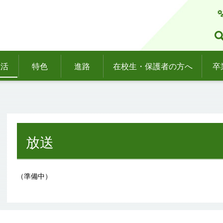
生活
特色
進路
在校生・保護者の方へ
卒
放送
（準備中）