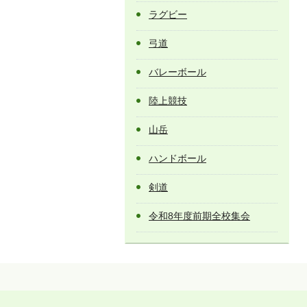
ラグビー
弓道
バレーボール
陸上競技
山岳
ハンドボール
剣道
令和8年度前期全校集会