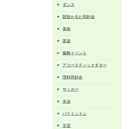
ダンス
競技かるた同好会
美術
茶道
服飾イベント
アコースティックギター
理科同好会
サッカー
水泳
バドミントン
文芸