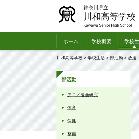
神奈川県立
川和高等学校
Kawawa Senior High School
ホーム
学校概要
学校
川和高等学校
>
学校生活
>
部活動
> 放送
部活動
アニメ漫画研究
体育
保健
整備