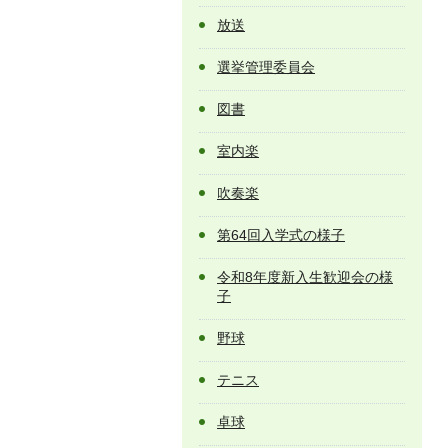
放送
選挙管理委員会
図書
室内楽
吹奏楽
第64回入学式の様子
令和8年度新入生歓迎会の様
子
野球
テニス
卓球