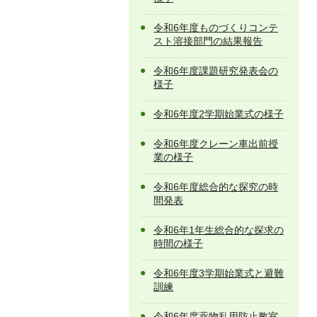
令和6年度ものづくりコンテ
スト溶接部門の結果報告
令和6年度課題研究発表会の
様子
令和6年度2学期始業式の様子
令和6年度クレーン車出前授
業の様子
令和6年度総合的な探究の時
間発表
令和6年1年生総合的な探求の
時間の様子
令和6年度3学期始業式と避難
訓練
令和6年度薬物乱用防止教室