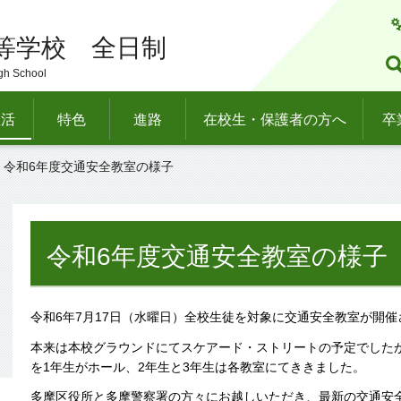
等学校 全日制
gh School
生活
特色
進路
在校生・保護者の方へ
卒
> 令和6年度交通安全教室の様子
令和6年度交通安全教室の様子
令和6年7月17日（水曜日）全校生徒を対象に交通安全教室が開催
本来は本校グラウンドにてスケアード・ストリートの予定でした
を1年生がホール、2年生と3年生は各教室にてききました。
多摩区役所と多摩警察署の方々にお越しいただき、最新の交通安