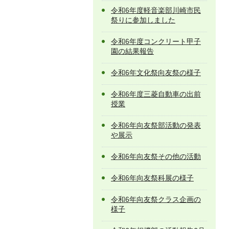
令和6年度軽音楽部川崎市民
祭りに参加しました
令和6年度コンクリート甲子
園の結果報告
令和6年文化祭向友祭の様子
令和6年度三菱自動車の出前
授業
令和6年向友祭部活動の発表
や展示
令和6年向友祭その他の活動
令和6年向友祭科展の様子
令和6年向友祭クラス企画の
様子