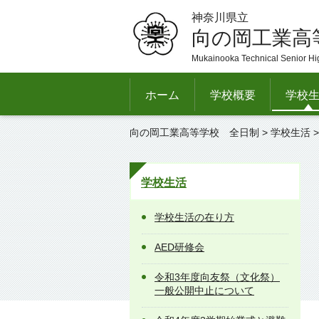
神奈川県立
向の岡工業高
Mukainooka Technical Senior Hi
ホーム
学校概要
学校
向の岡工業高等学校 全日制
>
学校生活
学校生活
学校生活の在り方
AED研修会
令和3年度向友祭（文化祭）
一般公開中止について