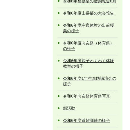
令和6年相撲部の活動報告6月
令和6年度山岳部の大会報告
令和6年度左官体験の出前授
業の様子
令和6年度向友祭（体育祭）
の様子
令和6年度親子わくわく体験
教室の様子
令和6年度1年生進路講演会の
様子
令和6年向友祭体育祭写真
部活動
令和6年度避難訓練の様子