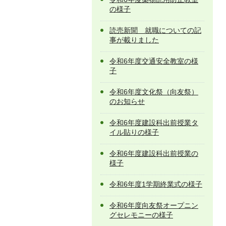
の様子
読売新聞 就職についての記
事が載りました
令和6年度交通安全教室の様
子
令和6年度文化祭（向友祭）
のお知らせ
令和6年度建設科出前授業タ
イル貼りの様子
令和6年度建設科出前授業の
様子
令和6年度1学期終業式の様子
令和6年度向友祭オープニン
グセレモニーの様子