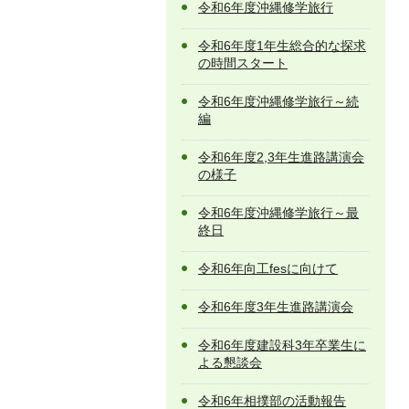
令和6年度沖縄修学旅行
令和6年度1年生総合的な探求
の時間スタート
令和6年度沖縄修学旅行～続
編
令和6年度2,3年生進路講演会
の様子
令和6年度沖縄修学旅行～最
終日
令和6年向工fesに向けて
令和6年度3年生進路講演会
令和6年度建設科3年卒業生に
よる懇談会
令和6年相撲部の活動報告