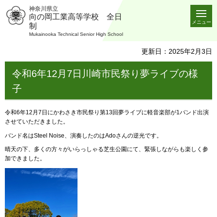
神奈川県立
向の岡工業高等学校 全日
メニュー
制
Mukainooka Technical Senior High School
更新日：2025年2月3日
令和6年12月7日川崎市民祭り夢ライブの様
子
令和6年12月7日にかわさき市民祭り第13回夢ライブに軽音楽部が1バンド出演
させていただきました。
バンド名はSteel Noise、演奏したのはAdoさんの逆光です。
晴天の下、多くの方々がいらっしゃる芝生公園にて、緊張しながらも楽しく参
加できました。