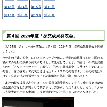
第13号
第14号
第15号
第16号
第17号
第18号
第19号
第20号
第４回 2024年度「探究成果発表会」
3月24日（月）に本校体育館にて第４回 2024年度 探究成果発表会を開催
しました。
今年度の「緑の探究」におけるグループや個人の活動の成果及びSSHに関わる
校外での活動の成果を発表する場として設定しています。内容は，今年度実施
された「スタディーツアー」の報告，「学びの奨励基金」を受けた生徒による
発表，「緑の探究」で代表に選ばれた１・２学年の発表です。今回の発表に向
けて，発表方法の練習やスライドの準備等に熱心に取り組みました。
本校の探究成果発表会には，SSH運営指導委員会の先生方，緑の探究外部連
携企業の方などが来賓として参加され，講評をいただきました。また，４月か
ら入学予定の生徒も参加し，探究活動について学ぶきっかけとなりました。