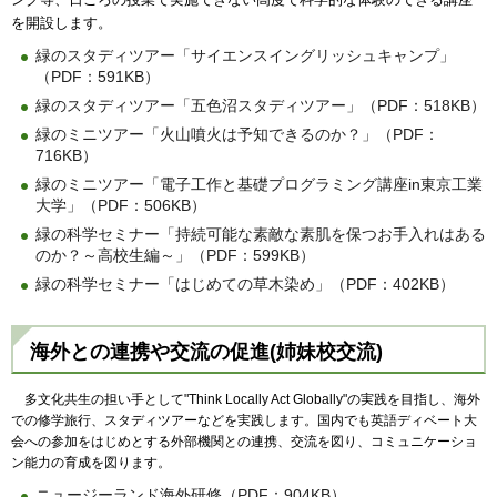
を開設します。
緑のスタディツアー「サイエンスイングリッシュキャンプ」
（PDF：591KB）
緑のスタディツアー「五色沼スタディツアー」（PDF：518KB）
緑のミニツアー「火山噴火は予知できるのか？」（PDF：
716KB）
緑のミニツアー「電子工作と基礎プログラミング講座in東京工業
大学」（PDF：506KB）
緑の科学セミナー「持続可能な素敵な素肌を保つお手入れはある
のか？～高校生編～」（PDF：599KB）
緑の科学セミナー「はじめての草木染め」（PDF：402KB）
海外との連携や交流の促進(姉妹校交流)
多文化共生の担い手として"Think Locally Act Globally"の実践を目指し、海外
での修学旅行、スタディツアーなどを実践します。国内でも英語ディベート大
会への参加をはじめとする外部機関との連携、交流を図り、コミュニケーショ
ン能力の育成を図ります。
ニュージーランド海外研修（PDF：904KB）