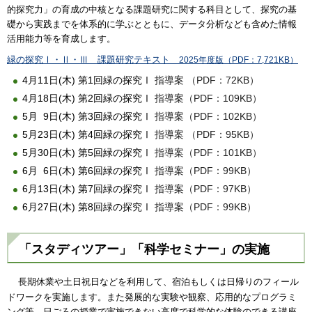
的探究力」の育成の中核となる課題研究に関する科目として、探究の基
礎から実践までを体系的に学ぶとともに、データ分析なども含めた情報
活用能力等を育成します。
緑の探究Ⅰ・Ⅱ・Ⅲ 課題研究テキスト
2025年度版（PDF：7,721KB）
4月11日(木) 第1回緑の探究Ⅰ
指導案 （PDF：72KB）
4月18日(木) 第2回緑の探究Ⅰ
指導案（PDF：109KB）
5月 9日(木) 第3回緑の探究Ⅰ
指導案（PDF：102KB）
5月23日(木) 第4回緑の探究Ⅰ
指導案 （PDF：95KB）
5月30日(木) 第5回緑の探究Ⅰ
指導案（PDF：101KB）
6月 6日(木) 第6回緑の探究Ⅰ
指導案（PDF：99KB）
6月13日(木) 第7回緑の探究Ⅰ
指導案（PDF：97KB）
6月27日(木) 第8回緑の探究Ⅰ
指導案（PDF：99KB）
「スタディツアー」「科学セミナー」の実施
長期休業や土日祝日などを利用して、宿泊もしくは日帰りのフィール
ドワークを実施します。また発展的な実験や観察、応用的なプログラミ
ング等、日ごろの授業で実施できない高度で科学的な体験のできる講座