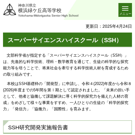
神奈川県立
横浜緑ケ丘高等学校
メニュー
Yokohama-Midorigaoka Senior High School
更新日：2025年4月24日
スーパーサイエンスハイスクール（SSH）
文部科学省が指定する「スーパーサイエンスハイスクール（SSH）」
は、先進的な科学技術、理科・数学教育を通じて、生徒の科学的な探究
能力等を培うことで、将来社会を牽引する科学技術人材を育成するため
の取り組みです。
本校はSSH基礎枠の「開発型」に申請し、令和４(2022)年度から令和８
(2026)年度までの5年間を第Ⅰ期として認定されました。「未来の担い手
として、他者と協働して課題解決に導く科学的探究力を備えた人材の育
成」をめざして様々な事業をすすめ、一人ひとりの生徒の「科学的探究
力」「発信力」「協働力」「国際性」を育みます。
SSH研究開発実施報告書