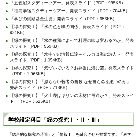
「五色沼スタディーツアー」発表スライド（PDF：995KB）
「福島学宿スタディーツアー」発表スライド（PDF：704KB）
「学びの奨励基金生徒」発表スライド（PDF：653KB）
【緑の探究Ⅰ】「水の色と味の関係」発表スライド（PDF：
931KB）
【緑の探究Ⅰ】「水の種類によって料理の味は変わるのか」発表
スライド（PDF：569KB）
【緑の探究Ⅰ】「水中での情報伝達～イルカは海の詩人～」発表
スライド（PDF：1,054KB）
【緑の探究Ⅱ】「気づいている？お弁当に潜む菌」発表スライド
（PDF：1,066KB）
【緑の探究Ⅱ】「減らない若者の自殺 なぜ自ら命を絶つのか」
発表スライド（PDF：718KB）
【緑の探究Ⅱ】「火山礫はキリンの床材に最適か？」発表スライ
ド （PDF：625KB）
学校設定科目「緑の探究Ⅰ・Ⅱ・Ⅲ」
「総合的な探究の時間」と「情報Ⅰ」を融合させた授業です。「科学