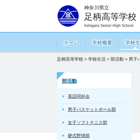
神奈川県立
足柄高等学校
Ashigara Senior High School
ホーム
学校概要
学校
足柄高等学校
>
学校生活
>
部活動
> 男
部活動
英語同好会
男子バスケットボール部
女子ソフトテニス部
硬式野球部