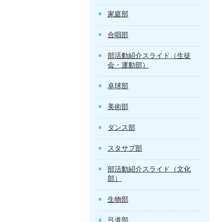
家庭部
合唱部
部活動紹介スライド（生徒
会・運動部）
卓球部
美術部
ダンス部
スタサプ部
部活動紹介スライド（文化
部）
生物部
弓道部