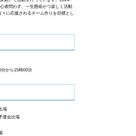
・初心者問わず、一生懸命かつ楽しく活動
方々に応援されるチーム作りを目標とし
分から15時00分
出場
予選会出場
場