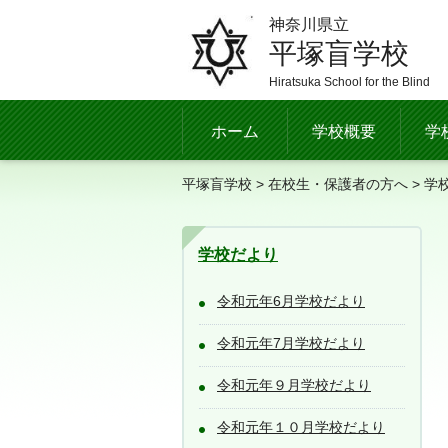
神奈川県立
平塚盲学校
Hiratsuka School for the Blind
ホーム
学校概要
学
平塚盲学校
>
在校生・保護者の方へ
>
学
学校だより
令和元年6月学校だより
令和元年7月学校だより
令和元年９月学校だより
令和元年１０月学校だより