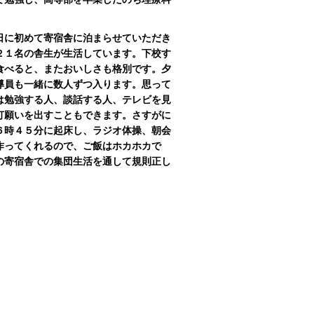
日に初めて寄宿舎に泊まらせていただき
２１名の舎生が生活しています。下校す
食べると、またおいしさも格別です。夕
導員も一緒に数人ずつ入ります。思って
は勉強する人、談話する人、テレビを見
灯願いを出すこともできます。さすがに
６時４５分に起床し、ラジオ体操、朝会
作ってくれるので、ご飯はホカホカで
の寄宿舎での集団生活を通して規則正し