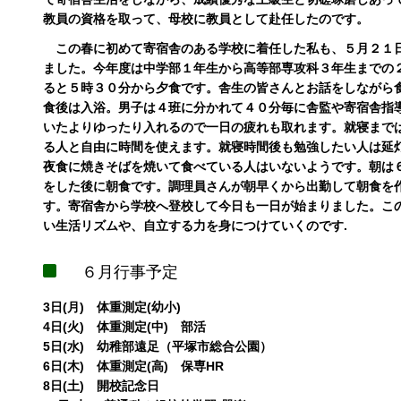
教員の資格を取って、母校に教員として赴任したのです。
この春に初めて寄宿舎のある学校に着任した私も、５月２１
ました。今年度は中学部１年生から高等部専攻科３年生までの
ると５時３０分から夕食です。舎生の皆さんとお話をしながら
食後は入浴。男子は４班に分かれて４０分毎に舎監や寄宿舎指
いたよりゆったり入れるので一日の疲れも取れます。就寝まで
る人と自由に時間を使えます。就寝時間後も勉強したい人は延
夜食に焼きそばを焼いて食べている人はいないようです。朝は
をした後に朝食です。調理員さんが朝早くから出勤して朝食を
す。寄宿舎から学校へ登校して今日も一日が始まりました。こ
い生活リズムや、自立する力を身につけていくのです.
６月行事予定
3日(月) 体重測定(幼小)
4日(火) 体重測定(中) 部活
5日(水) 幼稚部遠足（平塚市総合公園）
6日(木) 体重測定(高) 保専HR
8日(土) 開校記念日