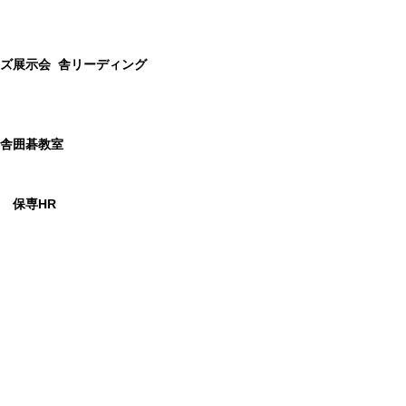
ンズ展示会
舎リーディング
 舎囲碁教室
 保専HR