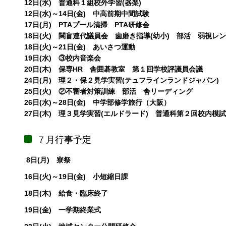
12日(水) 普通科１組校外学習(器楽)
12日(水)～14日(金) 中高前期中間試験
17日(月) PTAプール清掃 PTA研修会
18日(火) 関盲連代議員会 歯磨き指導(幼小) 部活 弱視レ
18日(火)～21日(金) あいさつ運動
19日(水) ③校内音楽会
20日(木) 保専HR 舎囲碁教室 第１回学校評議員会議
24日(月) 理２・保２見学実習(テュフラインランドジャパン)
25日(火) ②不審者対策訓練 部活 舎リーディング
26日(水)～28日(金) 中学部修学旅行（大阪）
27日(木) 理３見学実習(エルドラード) 普通科第２回校内模試
７月行事予定
8日(月) 寮祭
16日(火)～19日(金) 小短縮日課
18日(木) 給食・臨床終了
19日(金) 一学期終業式