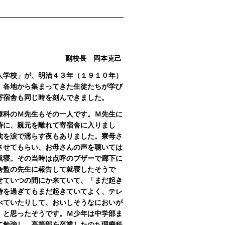
副校長 岡本克己
人学校」が、明治４３年（１９１０年）
、各地から集まってきた生徒たちが学び
寄宿舎も同じ時を刻んできました。
療科のＭ先生もその一人です。Ｍ先生に
時に、親元を離れて寄宿舎に入りまし
枕を涙で濡らす夜もありました。寮母さ
させてもらい、お母さんの声を聴いては
就寝。その当時は点呼のブザーで廊下に
舎監の先生に報告して就寝したそうで
せていつの間にか来ていて、「まだ起き
時を過ぎてもまだ起きていてよく、テレ
べていたりして、おいしそうなにおいが
」と思ったそうです。Ｍ少年は中学部ま
て勉強し、高等部を卒業したのち理療科