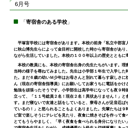
6月号
「
寄宿舎のある学校
」
平塚盲学校には寄宿舎があります。本校の前身「私立中郡盲
に秋山博先生らによって金目村に開校した時から寄宿舎があり
ながら生活していました。本校の１００年以上の歴史とともに
本校の教員にも、本校の寄宿舎出身の先生たちがいます。理
当時の様子を尋ねてみました。先生は小学部１年生で入学した
た。まだ６歳の幼いＭ少年はお母さんと別れて暮らす寂しさに
ん（現在の寄宿舎指導員）にお願いしてお家うちに電話をかけ
勉強を頑張ったそうです。小学部生は高学年になっても夜９時
立って、「１１号総員２名！現在２名！異状ありません！」と
す。まだ寝ないで友達と話をしていると、寮母さんが足音忍ば
ているの！」と怒られることもよくありました。先輩たちは９
ビ室で楽しそうにテレビを見たり、夜食に焼きそばを作って食
とてもうらやましく、「早く夜食を食べられる身分になりたい
で寄宿舎生活をしながら、成績優秀な上級生と切磋琢磨しあっ