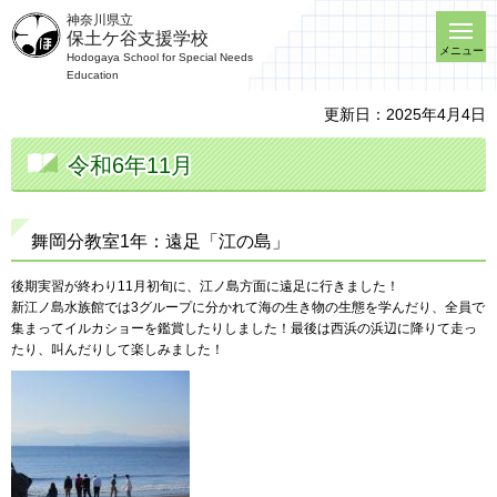
神奈川県立
保土ケ谷支援学校
メニュー
Hodogaya School for Special Needs
Education
更新日：2025年4月4日
令和6年11月
舞岡分教室1年：遠足「江の島」
後期実習が終わり11月初旬に、江ノ島方面に遠足に行きました！
新江ノ島水族館では3グループに分かれて海の生き物の生態を学んだり、全員で
集まってイルカショーを鑑賞したりしました！最後は西浜の浜辺に降りて走っ
たり、叫んだりして楽しみました！