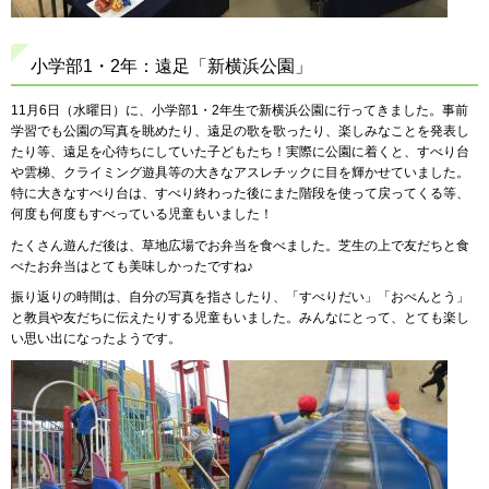
小学部1・2年：遠足「新横浜公園」
11月6日（水曜日）に、小学部1・2年生で新横浜公園に行ってきました。事前
学習でも公園の写真を眺めたり、遠足の歌を歌ったり、楽しみなことを発表し
たり等、遠足を心待ちにしていた子どもたち！実際に公園に着くと、すべり台
や雲梯、クライミング遊具等の大きなアスレチックに目を輝かせていました。
特に大きなすべり台は、すべり終わった後にまた階段を使って戻ってくる等、
何度も何度もすべっている児童もいました！
たくさん遊んだ後は、草地広場でお弁当を食べました。芝生の上で友だちと食
べたお弁当はとても美味しかったですね♪
振り返りの時間は、自分の写真を指さしたり、「すべりだい」「おべんとう」
と教員や友だちに伝えたりする児童もいました。みんなにとって、とても楽し
い思い出になったようです。