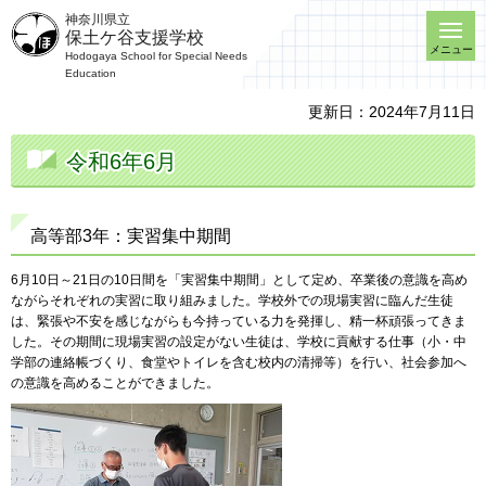
神奈川県立
保土ケ谷支援学校
メニュー
Hodogaya School for Special Needs
Education
更新日：2024年7月11日
令和6年6月
高等部3年：実習集中期間
6月10日～21日の10日間を「実習集中期間」として定め、卒業後の意識を高め
ながらそれぞれの実習に取り組みました。学校外での現場実習に臨んだ生徒
は、緊張や不安を感じながらも今持っている力を発揮し、精一杯頑張ってきま
した。その期間に現場実習の設定がない生徒は、学校に貢献する仕事（小・中
学部の連絡帳づくり、食堂やトイレを含む校内の清掃等）を行い、社会参加へ
の意識を高めることができました。