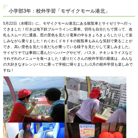
小学部3年：校外学習「モザイクモール港北」
5月22日（水曜日）に、モザイクモール港北にある観覧車とサイゼリヤへ行っ
てきました！行きは地下鉄ブルーラインに乗車。切符も自分たちで買って、改
札もスムーズに通過。窓の景色を見たり電車の中をきょろきょろしたりして楽
しみながら乗りました！わくわくドキドキの観覧車もみんな笑顔で乗ることが
でき、高い景色を見たり友だちが乗っている様子を見たりして楽しみました。
サイゼリヤでは事前に選んだハンバーグやピザ、パスタ、チキン＆ライスなど
それぞれのメニューを食べました！盛りだくさんの校外学習の最後は、みんな
の大好きなオレンジバスに乗って学校に帰りました♪1月の校外学習も楽しみで
すね！