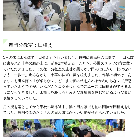
舞岡分教室：田植え
5月の末に田んぼで「田植え」を行いました。最初に古民家の広場で、「田んぼ
に書かれた十字の線の上に、苗を2本植える」ことを、公園スタッフの方に教え
ていただきました。その後、分教室の生徒が柔らかい田んぼに入り、転ばない
ように一歩一歩進みながら、十字の位置に苗を植えました。作業の初めは、あ
まりにも田んぼの土が柔らかく、どこまで苗の根を入れるかわからなくて戸惑
っていたようですが、だんだんとコツをつかんでスムーズに田植えができるよ
うになってきました。田植えを終えるとみんな達成感を感じているような良い
表情をしていました。
足の泥を落としてから学校へ帰る途中、隣の田んぼでも他の団体が田植えをし
ており、舞岡公園のたくさんの田んぼにかわいい苗が植えられていました。