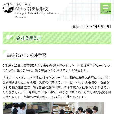
神奈川県立
保土ケ谷支援学校
メニュー
Hodogaya School for Special Needs
Education
更新日：2024年6月18日
令和6年5月
高等部2年：校外学習
5月16・17日に高等部2年生の校外学習を行いました。今回は学習グループごと
に4つの行先に分かれ、働く場所を見学させていただきました。
「ぽこ・あ・ぽこ」へ見学に行ったグループは、初めに施設の内容についてお
話を聞きました。その後、実際の作業場で、コーヒーパックの梱包や、食品を
入れる箱の組み立て、電子部品の解体作業、清掃作業のお仕事を見学させてい
ただきました。1日を通して立ち仕事で、細かな作業に黙々と取り組む姿勢を目
の当たりにし、気持ちが引き締まった様子の生徒たちでした。