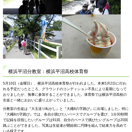
横浜平沼分教室：横浜平沼高校体育祭
5月10日（金曜日）、横浜平沼高校体育祭が行われました。本来5月2日に行わ
れる予定だったところ、グラウンドのコンディション不良により延期になって
おりましたが、無事に参加することができました。体育祭では横浜平沼高校の
生徒と一緒におおいに盛り上がっていました。
分教室の生徒は『大玉送り転がし』と『大繩8の字跳び』に出場しました。特に
『大繩8の字跳び』では、各自が跳びたいペースでグループを選び、1分30秒間
で記録を目指したいグループは91回、自分のペースで跳びたいグループは20回
跳ぶことができました。写真は生徒達が開始前に円陣を組んで結束力を高めて
いる様子です。