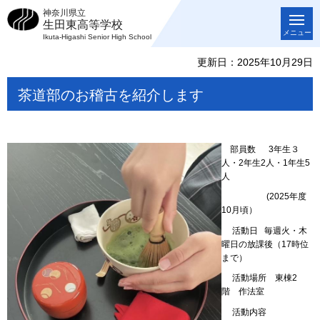
神奈川県立
生田東高等学校
メニュー
Ikuta-Higashi Senior High School
更新日：2025年10月29日
茶道部のお稽古を紹介します
部員数 3年生３
人・2年生2人・1年生5
人
(2025年度
10月頃）
活動日 毎週火・木
曜日の放課後（17時位
まで）
活動場所 東棟2
階 作法室
活動内容