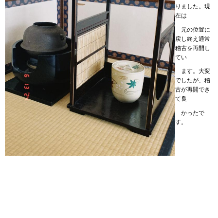
りました。現
在は
元の位置に
戻し終え通常
稽古を再開し
てい
ます。大変
でしたが、稽
古が再開でき
て良
かったで
す。