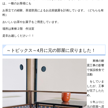
は、一般のお客様にも
お茶立ての経験、茶道部員によるお点前披露を計画しています。（どちらも有
料）
おいしいお茶やお菓子をご用意しています。
場所は東棟２階 作法室
是非お越しください！！
～トピックス～4月に元の部屋に戻りました！
東棟の耐
震工事の影響
で仮設校舎で
活動
をしていま
したが、工事
が完了したた
め、
１年ぶりに
元の部屋へ戻