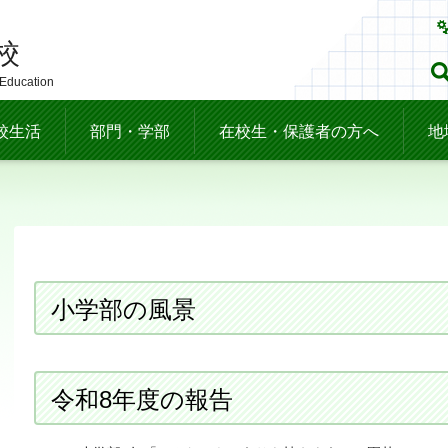
校
 Education
校生活
部門・学部
在校生・保護者の方へ
地
小学部の風景
令和8年度の報告