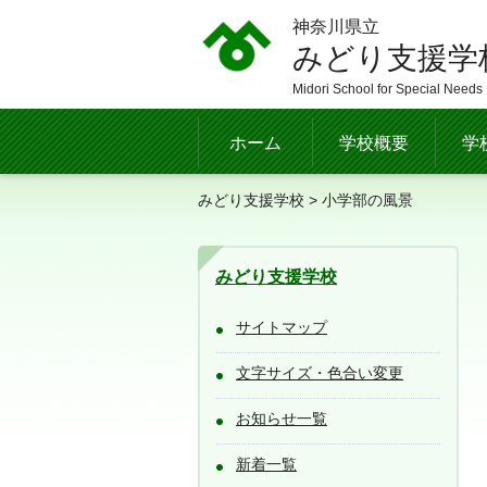
神奈川県立
みどり支援学
Midori School for Special Needs
ホーム
学校概要
学
みどり支援学校
> 小学部の風景
みどり支援学校
サイトマップ
文字サイズ・色合い変更
お知らせ一覧
新着一覧