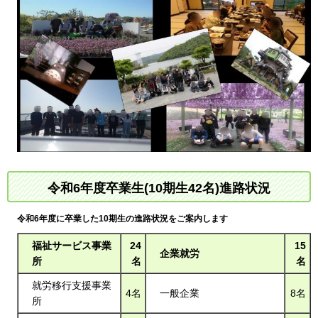
令和6年度卒業生(10期生42名)進路状況
令和6年度に卒業した10期生の進路状況をご案内します
福祉サービス事業
24
15
企業就労
所
名
名
就労移行支援事業
4名
一般企業
8名
所