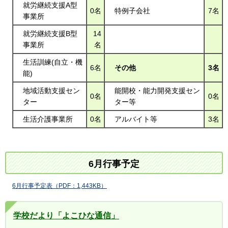
就労継続支援A型
0名
特例子会社
7名
事業所
就労継続支援B型
14
事業所
名
生活訓練(自立・機
6名
その他
3名
能)
地域活動支援セン
能開校・能力開発支援セン
0名
0名
ター
ター等
生活介護事業所
0名
アルバイト等
3名
6月行事予定
6月行事予定表（PDF：1,443KB）
学校だより「よこひな通信」