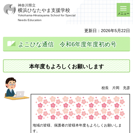
神奈川県立
横浜ひなたやま支援学校
メニュー
Yokohama-Hinatayama School for Special
Needs Education
更新日：2026年5月22日
よこひな通信
令
和6年度年度初め号
本年度もよろしくお願いします
校長
片
岡
充
彦
地域の皆様、保護者の皆様本年度もよろしくお願いしま
す。