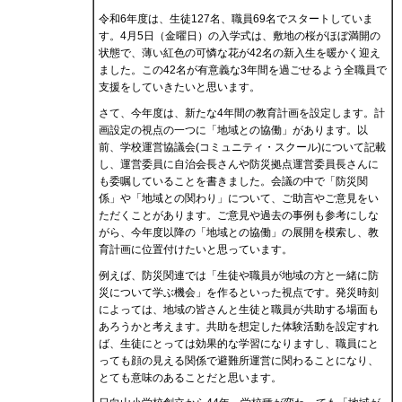
令和6年度は、生徒127名、職員69名でスタートしていま
す。4月5日（金曜日）の入学式は、敷地の桜がほぼ満開の
状態で、薄い紅色の可憐な花が42名の新入生を暖かく迎え
ました。この42名が有意義な3年間を過ごせるよう全職員で
支援をしていきたいと思います。
さて、今年度は、新たな4年間の教育計画を設定します。計
画設定の視点の一つに「地域との協働」があります。以
前、学校運営協議会(コミュニティ・スクール)について記載
し、運営委員に自治会長さんや防災拠点運営委員長さんに
も委嘱していることを書きました。会議の中で「防災関
係」や「地域との関わり」について、ご助言やご意見をい
ただくことがあります。ご意見や過去の事例も参考にしな
がら、今年度以降の「地域との協働」の展開を模索し、教
育計画に位置付けたいと思っています。
例えば、防災関連では「生徒や職員が地域の方と一緒に防
災について学ぶ機会」を作るといった視点です。発災時刻
によっては、地域の皆さんと生徒と職員が共助する場面も
あろうかと考えます。共助を想定した体験活動を設定すれ
ば、生徒にとっては効果的な学習になりますし、職員にと
っても顔の見える関係で避難所運営に関わることになり、
とても意味のあることだと思います。