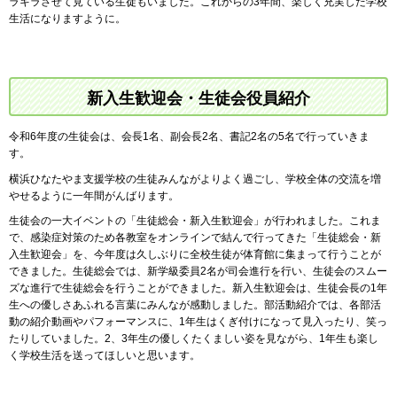
ラキラさせて見ている生徒もいました。これからの3年間、楽しく充実した学校
生活になりますように。
新入生歓迎会・生徒会役員紹介
令和6年度の生徒会は、会長1名、副会長2名、書記2名の5名で行っていきま
す。
横浜ひなたやま支援学校の生徒みんながよりよく過ごし、学校全体の交流を増
やせるように一年間がんばります。
生徒会の一大イベントの「生徒総会・新入生歓迎会」が行われました。これま
で、感染症対策のため各教室をオンラインで結んで行ってきた「生徒総会・新
入生歓迎会」を、今年度は久しぶりに全校生徒が体育館に集まって行うことが
できました。生徒総会では、新学級委員2名が司会進行を行い、生徒会のスムー
ズな進行で生徒総会を行うことができました。新入生歓迎会は、生徒会長の1年
生への優しさあふれる言葉にみんなが感動しました。部活動紹介では、各部活
動の紹介動画やパフォーマンスに、1年生はくぎ付けになって見入ったり、笑っ
たりしていました。2、3年生の優しくたくましい姿を見ながら、1年生も楽し
く学校生活を送ってほしいと思います。