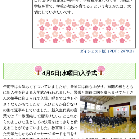
日向山小学校創立から44年、学校種が変わっても「地域が
学校を育て、学校が地域を育てる」という考えかたは、大
切にしていきたいです。
ダイジェスト版（PDF：247KB）
4月5日(水曜日)入学式
午前中は天気もぐずついていましたが、昼頃には雨も上がり、満開の桜ととも
に新入生を迎える入学式が行われました。緊張と期待に胸を膨らませてたくさ
んの拍手に迎えられて入場。呼名
では声も小
さくなりがちでしたが一人ひとりが自分なり
の形で返事をしていました。新入生代表の言
葉では「一致団結して頑張りたい」とこれか
らのよこひな生としての決意をはっきりと伝
えることができていました。教室近くにあっ
た先輩たちからのメッセージボードを目をキ