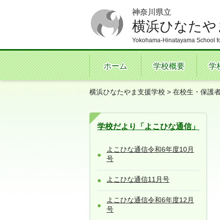
神奈川県立
横浜ひなたや
Yokohama-Hinatayama School fo
ホーム
学校概要
学
横浜ひなたやま支援学校
>
在校生・保護
学校だより「よこひな通信」
よこひな通信令和6年度10月
号
よこひな通信11月号
よこひな通信令和6年度12月
号