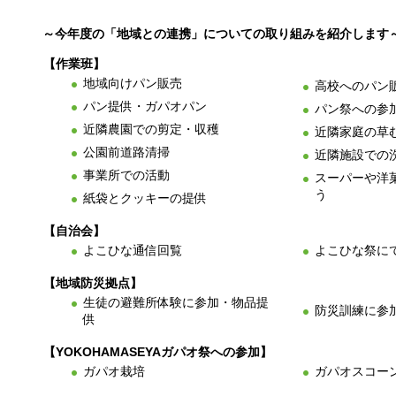
～今年度の「地域との連携」についての取り組みを紹介します
【作業班】
地域向けパン販売
高校へのパン
パン提供・ガパオパン
パン祭への参
近隣農園での剪定・収穫
近隣家庭の草
公園前道路清掃
近隣施設での
事業所での活動
スーパーや洋
う
紙袋とクッキーの提供
【自治会】
よこひな通信回覧
よこひな祭に
【地域防災拠点】
生徒の避難所体験に参加・物品提
防災訓練に参
供
【YOKOHAMASEYAガパオ祭への参加】
ガパオ栽培
ガパオスコー