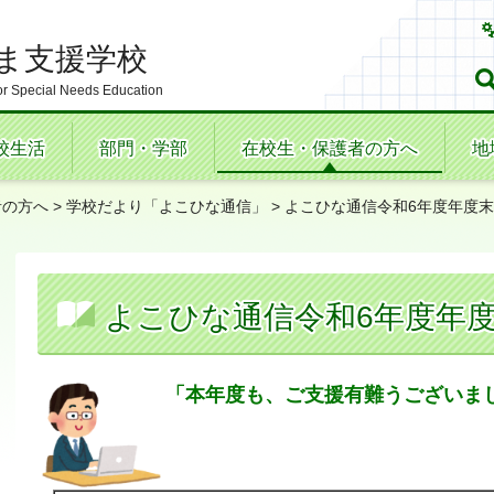
ま支援学校
r Special Needs Education
校生活
部門・学部
在校生・保護者の方へ
地
者の方へ
>
学校だより「よこひな通信」
> よこひな通信令和6年度年度
よこひな通信令和6年度年
「本年度も、ご支援有難うございま