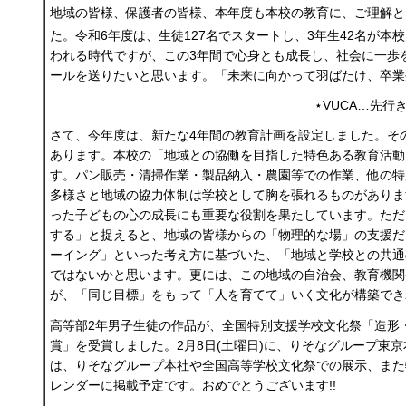
地域の皆様、保護者の皆様、本年度も本校の教育に、ご理解と
た。令和6年度は、生徒127名でスタートし、3年生42名が本
われる時代ですが、この3年間で心身とも成長し、社会に一歩
ールを送りたいと思います。「未来に向かって羽ばたけ、卒業
⋆VUCA…先
さて、今年度は、新たな4年間の教育計画を設定しました。そ
あります。本校の「地域との協働を目指した特色ある教育活動
す。パン販売・清掃作業・製品納入・農園等での作業、他の特
多様さと地域の協力体制は学校として胸を張れるものがありま
った子どもの心の成長にも重要な役割を果たしています。ただ
する」と捉えると、地域の皆様からの「物理的な場」の支援だ
ーイング」といった考え方に基づいた、「地域と学校との共通
ではないかと思います。更には、この地域の自治会、教育機関
が、「同じ目標」をもって「人を育てて」いく文化が構築でき
高等部2年男子生徒の作品が、全国特別支援学校文化祭「造形
賞」を受賞しました。2月8日(土曜日)に、りそなグループ東
は、りそなグループ本社や全国高等学校文化祭での展示、また
レンダーに掲載予定です。おめでとうございます!!