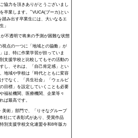
ご協力を頂きありがとうございまし
⋆
校を卒業します。
VUCA(ブーカ)とい
を踏み出す卒業生には、大いなるエ
生」
行きが不透明で将来の予測が困難な状態
の視点の一つに「地域との協働」が
」は、特に作業学習が担っていま
別支援学校と比較してもその活動の
すし、それは、「自己肯定感」とい
、地域や学校は「時代とともに変容
けでなく、「共生社会」「ウェルビ
の目標」を設定していくことも必要
や福祉機関、医療機関、企業等々
れば最高です。
・美術」部門で、「りそなグループ
京本社にて表彰式があり、受賞作品
特別支援学校文化連盟令和8年版カ