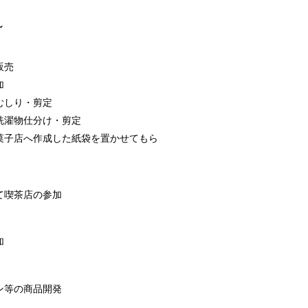
～
販売
加
むしり・剪定
洗濯物仕分け・剪定
菓子店へ作成した紙袋を置かせてもら
て喫茶店の参加
加
ン等の商品開発