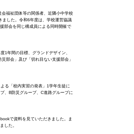
社会福祉団体等の関係者、近隣小中学校
きました。令和6年度は、学校運営協議
支援部会を同じ構成員による同時開催で
年度1年間の目標、グランドデザイン、
防災部会」及び「切れ目ない支援部会」
による「校内実習の発表」1学年生徒に
プ、B防災グループ、C進路グループに
bookで資料を見ていただきました。ま
しました。