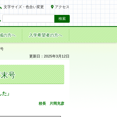
文字サイズ・色合い変更
アクセス
域の方へ
入学希望者の方へ
末号
更新日：2025年3月12日
度末号
した」
校長
片
岡充彦