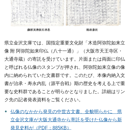
県立金沢文庫では、国指定重要文化財「木造阿弥陀如来立
像 附 阿弥陀如来印仏（八十一通）」（大阪市天王寺区・
大通寺蔵）の寄託を受けています。片面または両面に印仏
と呼ばれる仏像のスタンプが押され、阿弥陀如来立像の像
内に納められていた文書群です。このたび、本像内納入文
書が治承・寿永内乱（源平合戦）期の歴史を考える上で重
要な史料群であることが明らかとなりました。詳細はリン
ク先の記者発表資料をご覧ください。
仏像のなかから発見の中世古文書、全貌明らかに 県
立金沢文庫が大阪大通寺から寄託を受けた仏像から新
発見史料が（PDF：885KB）