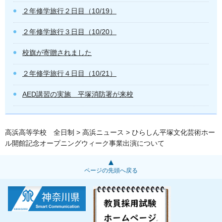
２年修学旅行２日目（10/19）
２年修学旅行３日目（10/20）
校旗が寄贈されました
２年修学旅行４日目（10/21）
AED講習の実施 平塚消防署が来校
高浜高等学校 全日制
>
高浜ニュース
> ひらしん平塚文化芸術ホー
ル開館記念オープニングウィーク事業出演について
ページの先頭へ戻る