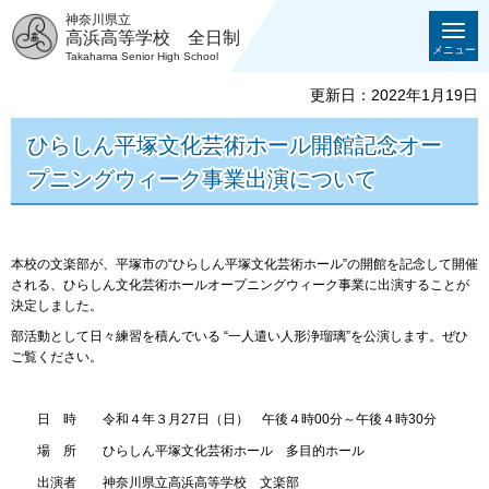
神奈川県立
高浜高等学校 全日制
メニュー
Takahama Senior High School
更新日：2022年1月19日
ひらしん平塚文化芸術ホール開館記念オー
プニングウィーク事業出演について
本校の文楽部が、平塚市の“ひらしん平塚文化芸術ホール”の開館を記念して開催
される、ひらしん文化芸術ホールオープニングウィーク事業に出演することが
決定しました。
部活動として日々練習を積んでいる “一人遣い人形浄瑠璃”を公演します。ぜひ
ご覧ください。
日 時 令和４年３月27日（日） 午後４時00分～午後４時30分
場 所 ひらしん平塚文化芸術ホール 多目的ホール
出演者 神奈川県立高浜高等学校 文楽部