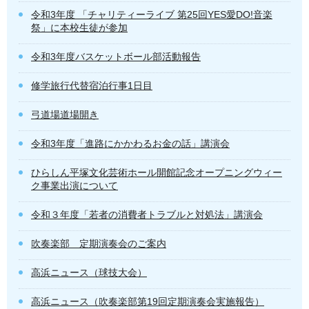
令和3年度 「チャリティーライブ 第25回YES愛DO!音楽
祭」に本校生徒が参加
令和3年度バスケットボール部活動報告
修学旅行代替宿泊行事1日目
弓道場道場開き
令和3年度「進路にかかわるお金の話」講演会
ひらしん平塚文化芸術ホール開館記念オープニングウィー
ク事業出演について
令和３年度「若者の消費者トラブルと対処法」講演会
吹奏楽部 定期演奏会のご案内
高浜ニュース（球技大会）
高浜ニュース（吹奏楽部第19回定期演奏会実施報告）