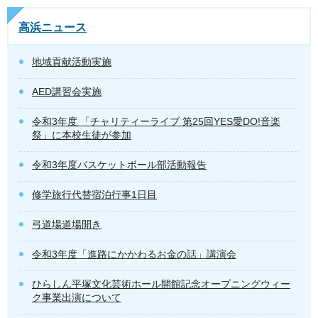
高浜ニュース
地域貢献活動実施
AED講習会実施
令和3年度 「チャリティーライブ 第25回YES愛DO!音楽
祭」に本校生徒が参加
令和3年度バスケットボール部活動報告
修学旅行代替宿泊行事1日目
弓道場道場開き
令和3年度「進路にかかわるお金の話」講演会
ひらしん平塚文化芸術ホール開館記念オープニングウィー
ク事業出演について