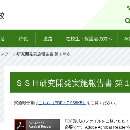
校
生活
特色
進路
在校生・保護者の方へ
卒
イスクール研究開発実施報告書 第１年次
ＳＳＨ研究開発実施報告書 第
実施報告書は
こちら（PDF：7,938KB）
をご覧ください。
PDF形式のファイルをご覧いただく場合には
必要です。Adobe Acrobat R