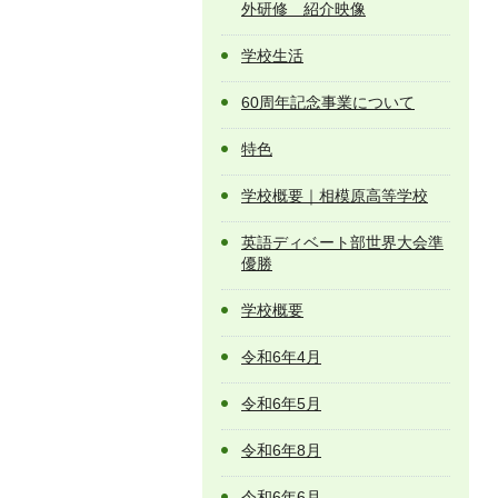
外研修 紹介映像
学校生活
60周年記念事業について
特色
学校概要｜相模原高等学校
英語ディベート部世界大会準
優勝
学校概要
令和6年4月
令和6年5月
令和6年8月
令和6年6月