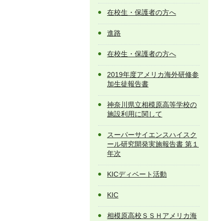
在校生・保護者の方へ
進路
在校生・保護者の方へ
2019年度アメリカ海外研修参
加生徒報告書
神奈川県立相模原高等学校の
施設利用に関して
スーパーサイエンスハイスク
ール研究開発実施報告書 第１
年次
KICディベート活動
KIC
相模原高校ＳＳＨアメリカ海