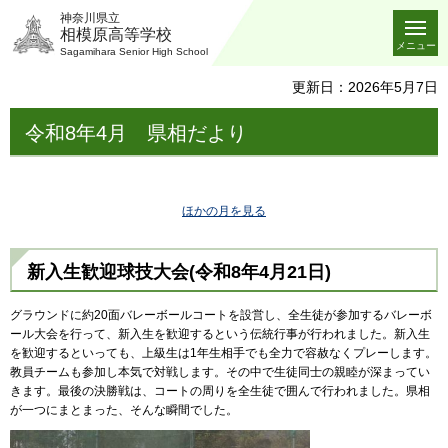
神奈川県立
相模原高等学校
メニュー
Sagamihara Senior High School
更新日：2026年5月7日
令和8年4月
県
相だより
ほかの月を見る
新入生
歓迎球技大会(令和8年4月21日)
グラウンドに約20面バレーボールコートを設営し、全生徒が参加するバレーボ
ール大会を行って、新入生を歓迎するという伝統行事が行われました。新入生
を歓迎するといっても、上級生は1年生相手でも全力で容赦なくプレーします。
教員チームも参加し本気で対戦します。その中で生徒同士の親睦が深まってい
きます。最後の決勝戦は、コートの周りを全生徒で囲んで行われました。県相
が一つにまとまった、そんな瞬間でした。