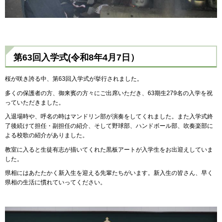
第63回
入学式(令和8年4月7日）
桜が咲き誇る中、第63回入学式が挙行されました。
多くの保護者の方、御来賓の方々にご出席いただき、63期生279名の入学を祝
っていただきました。
入退場時や、呼名の時はマンドリン部が演奏をしてくれました。また入学式終
了後続けて担任・副担任の紹介、そして野球部、ハンドボール部、吹奏楽部に
よる校歌の紹介がありました。
教室に入ると生徒有志が描いてくれた黒板アートが入学生をお出迎えしていま
した。
県相にはあたたかく新入生を迎える先輩たちがいます。新入生の皆さん、早く
県相の生活に慣れていってください。