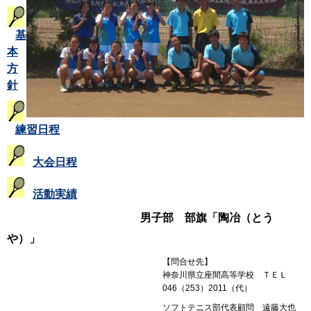
基
本
方
針
練習日程
大会日程
活動実績
男子部 部旗「陶冶（とう
や）」
【問合せ先】
神奈川県立座間高等学校 ＴＥＬ
046（253）2011（代）
ソフトテニス部代表顧問 遠藤大也