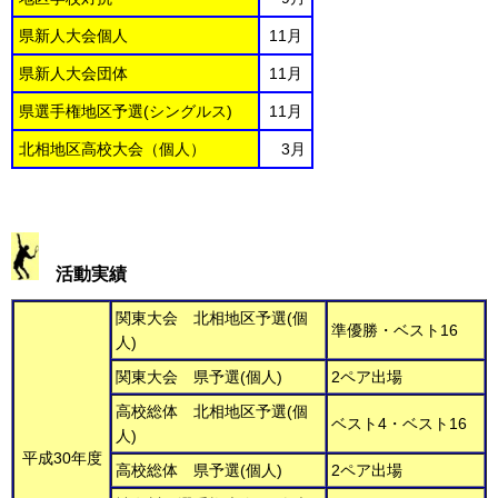
県新人大会個人
11月
県新人大会団体
11月
県選手権地区予選(シングルス)
11月
北相地区高校大会（個人）
3月
活動実績
関東大会 北相地区予選(個
準優勝・ベスト16
人)
関東大会 県予選(個人)
2ペア出場
高校総体 北相地区予選(個
ベスト4・ベスト16
人)
平成30年度
高校総体 県予選(個人)
2ペア出場