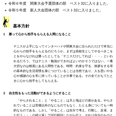
令和６年度 関東大会予選団体の部 ベスト32に入りました。
令和５年度 新人大会団体の部 ベスト32に入りました。
基本方針
１ 勝って心から拍手をもらえる人間になること
テニスが上手になってインターハイや関東大会に出られただけで本当に
心からの拍手をもらえるのだろうか。まずは高校生としてやるべきこを
とをやらなければ勝ったとしても「テニスだけしてれば・・・」といわ
れるだろう。ではテニス・勉強ができればよいのかそうではない。一番
大切なのは根底にある人間性である。時間・約束を守る、挨拶をする等
の基本的な生活習慣を身につけていることは当然であり、人を思いやる
心や感謝の心を常に持っていることが大事である。その全てがもてたと
きに心から拍手をしてもらえる。
２ 自主性をもった活動ができるようにすること
「やらされること」と「やること」は天と地ほどの差がある。やらさ
れていることは苦痛以外のなにものでもなく、たとえ身についても一時
的なものである。しかし「やること」は自分で考え、行動し、反省、ま
た行う・・・の繰り返しで試行錯誤しながら行う。それは自分のものと