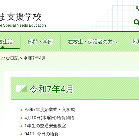
ま支援学校
r Special Needs Education
校生活
部門・学部
在校生・保護者の方へ
地
こひな日記
> 令和7年4月
令和7年4月
令和7年度始業式・入学式
4月10日(木曜日)給食開始
1年生の交通安全教室
0411_今日の給食