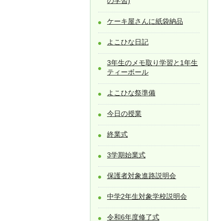
の学習)
ケーキ屋さんに紙袋納品
よこひな日記
3年生のメモ取り学習と1年生
ティーボール
よこひな祭準備
今日の授業
終業式
3学期始業式
保護者対象進路説明会
中学2年生対象学校説明会
令和6年度修了式