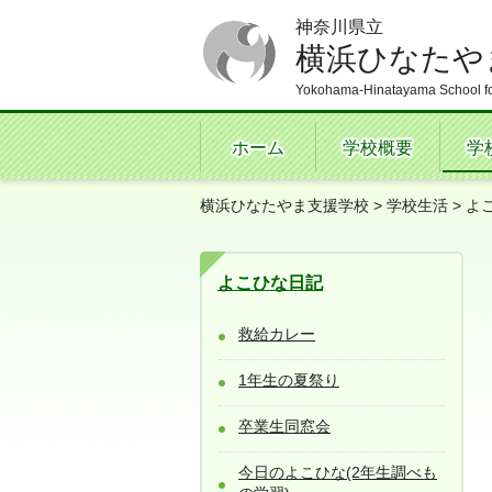
神奈川県立
横浜ひなたや
Yokohama-Hinatayama School fo
ホーム
学校概要
学
横浜ひなたやま支援学校
>
学校生活
>
よ
よこひな日記
救給カレー
1年生の夏祭り
卒業生同窓会
今日のよこひな(2年生調べも