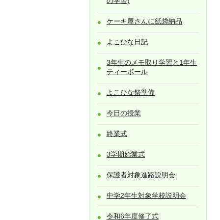
の学習)
ケーキ屋さんに紙袋納品
よこひな日記
3年生のメモ取り学習と1年生
ティーボール
よこひな祭準備
今日の授業
終業式
3学期始業式
保護者対象進路説明会
中学2年生対象学校説明会
令和6年度修了式