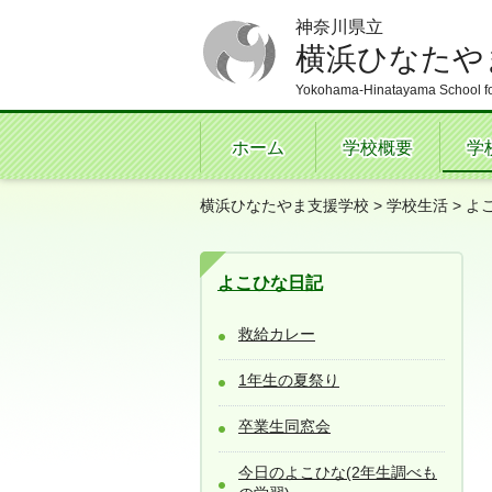
神奈川県立
横浜ひなたや
Yokohama-Hinatayama School fo
ホーム
学校概要
学
横浜ひなたやま支援学校
>
学校生活
>
よ
よこひな日記
救給カレー
1年生の夏祭り
卒業生同窓会
今日のよこひな(2年生調べも