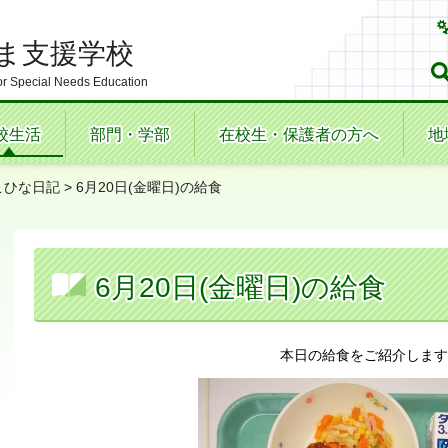
ま支援学校
r Special Needs Education
校生活
部門・学部
在校生・保護者の方へ
地
こひな日記
> 6月20日(金曜日)の給食
6月20日(金曜日)の給食
本日の給食をご紹介します