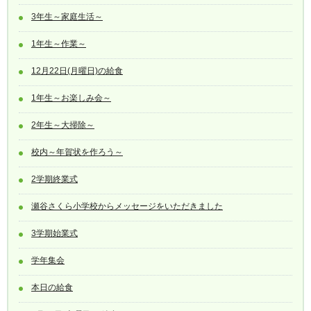
3年生～家庭生活～
1年生～作業～
12月22日(月曜日)の給食
1年生～お楽しみ会～
2年生～大掃除～
校内～年賀状を作ろう～
2学期終業式
瀬谷さくら小学校からメッセージをいただきました
3学期始業式
学年集会
本日の給食