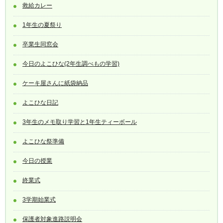
救給カレー
1年生の夏祭り
卒業生同窓会
今日のよこひな(2年生調べもの学習)
ケーキ屋さんに紙袋納品
よこひな日記
3年生のメモ取り学習と1年生ティーボール
よこひな祭準備
今日の授業
終業式
3学期始業式
保護者対象進路説明会