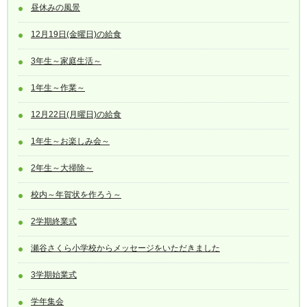
昼休みの風景
12月19日(金曜日)の給食
3年生～家庭生活～
1年生～作業～
12月22日(月曜日)の給食
1年生～お楽しみ会～
2年生～大掃除～
校内～年賀状を作ろう～
2学期終業式
瀬谷さくら小学校からメッセージをいただきました
3学期始業式
学年集会