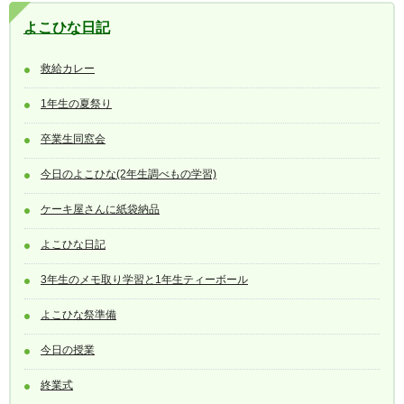
よこひな日記
救給カレー
1年生の夏祭り
卒業生同窓会
今日のよこひな(2年生調べもの学習)
ケーキ屋さんに紙袋納品
よこひな日記
3年生のメモ取り学習と1年生ティーボール
よこひな祭準備
今日の授業
終業式