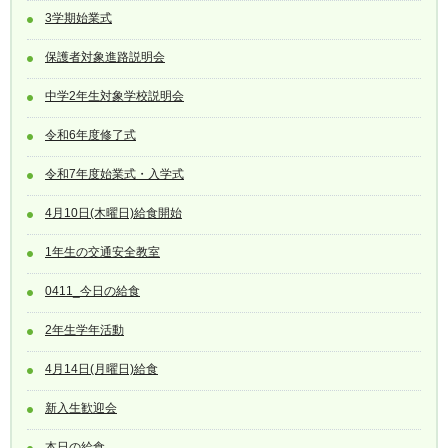
3学期始業式
保護者対象進路説明会
中学2年生対象学校説明会
令和6年度修了式
令和7年度始業式・入学式
4月10日(木曜日)給食開始
1年生の交通安全教室
0411_今日の給食
2年生学年活動
4月14日(月曜日)給食
新入生歓迎会
本日の給食