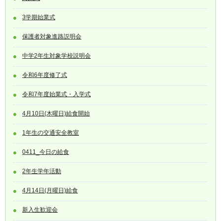
3学期始業式
保護者対象進路説明会
中学2年生対象学校説明会
令和6年度修了式
令和7年度始業式・入学式
4月10日(木曜日)給食開始
1年生の交通安全教室
0411_今日の給食
2年生学年活動
4月14日(月曜日)給食
新入生歓迎会