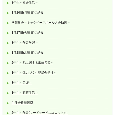
3年生～社会生活～
1月26日(月曜日)の給食
学部集会～キックベースボール大会抽選～
1月27日(火曜日)の給食
3年生～作業学習～
1月28日(水曜日)の給食
2年生～税に関する出前授業～
1年生～体力づくり記録会予行～
3年生～音楽～
1年生～家庭生活～
生徒会役員選挙
2年生～作業(フードサービスユニット)～