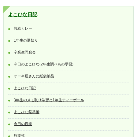
よこひな日記
救給カレー
1年生の夏祭り
卒業生同窓会
今日のよこひな(2年生調べもの学習)
ケーキ屋さんに紙袋納品
よこひな日記
3年生のメモ取り学習と1年生ティーボール
よこひな祭準備
今日の授業
終業式