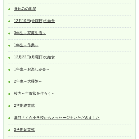
昼休みの風景
12月19日(金曜日)の給食
3年生～家庭生活～
1年生～作業～
12月22日(月曜日)の給食
1年生～お楽しみ会～
2年生～大掃除～
校内～年賀状を作ろう～
2学期終業式
瀬谷さくら小学校からメッセージをいただきました
3学期始業式