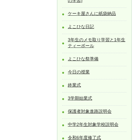
の学習)
ケーキ屋さんに紙袋納品
よこひな日記
3年生のメモ取り学習と1年生
ティーボール
よこひな祭準備
今日の授業
終業式
3学期始業式
保護者対象進路説明会
中学2年生対象学校説明会
令和6年度修了式