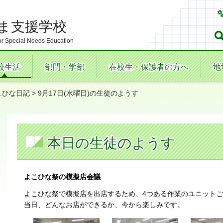
ま支援学校
r Special Needs Education
校生活
部門・学部
在校生・保護者の方へ
地
こひな日記
> 9月17日(水曜日)の生徒のようす
本日の生徒のようす
よこひな祭の模擬店会議
よこひな祭で模擬店を出店するため、4つある作業のユニットご
当日、どんなお店ができるか、今から楽しみです。