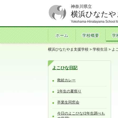
神奈川県立
横浜ひなたや
Yokohama-Hinatayama School fo
ホーム
学校概要
学
横浜ひなたやま支援学校
>
学校生活
>
よ
よこひな日記
救給カレー
1年生の夏祭り
卒業生同窓会
今日のよこひな(2年生調べも