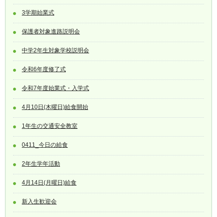
3学期始業式
保護者対象進路説明会
中学2年生対象学校説明会
令和6年度修了式
令和7年度始業式・入学式
4月10日(木曜日)給食開始
1年生の交通安全教室
0411_今日の給食
2年生学年活動
4月14日(月曜日)給食
新入生歓迎会