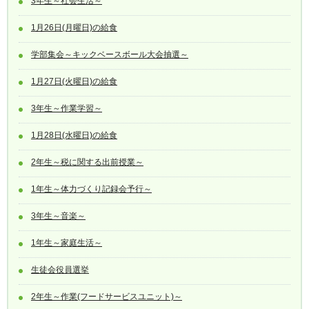
3年生～社会生活～
1月26日(月曜日)の給食
学部集会～キックベースボール大会抽選～
1月27日(火曜日)の給食
3年生～作業学習～
1月28日(水曜日)の給食
2年生～税に関する出前授業～
1年生～体力づくり記録会予行～
3年生～音楽～
1年生～家庭生活～
生徒会役員選挙
2年生～作業(フードサービスユニット)～