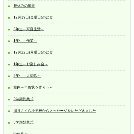
昼休みの風景
12月19日(金曜日)の給食
3年生～家庭生活～
1年生～作業～
12月22日(月曜日)の給食
1年生～お楽しみ会～
2年生～大掃除～
校内～年賀状を作ろう～
2学期終業式
瀬谷さくら小学校からメッセージをいただきました
3学期始業式
学年集会