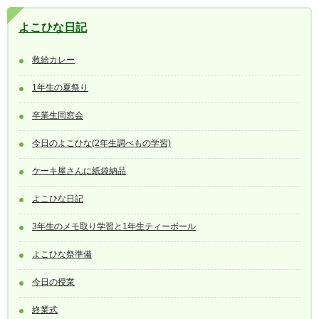
よこひな日記
救給カレー
1年生の夏祭り
卒業生同窓会
今日のよこひな(2年生調べもの学習)
ケーキ屋さんに紙袋納品
よこひな日記
3年生のメモ取り学習と1年生ティーボール
よこひな祭準備
今日の授業
終業式