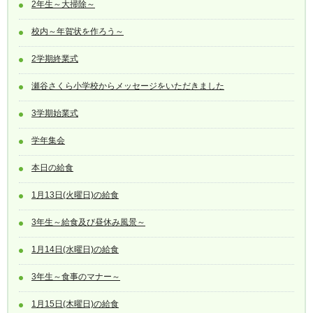
2年生～大掃除～
校内～年賀状を作ろう～
2学期終業式
瀬谷さくら小学校からメッセージをいただきました
3学期始業式
学年集会
本日の給食
1月13日(火曜日)の給食
3年生～給食及び昼休み風景～
1月14日(水曜日)の給食
3年生～食事のマナー～
1月15日(木曜日)の給食