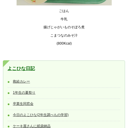
ごはん
牛乳
揚げじゃがいものそぼろ煮
こまつなのみそ汁
(800Kcal)
よこひな日記
救給カレー
1年生の夏祭り
卒業生同窓会
今日のよこひな(2年生調べもの学習)
ケーキ屋さんに紙袋納品