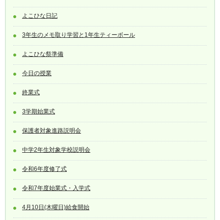
よこひな日記
3年生のメモ取り学習と1年生ティーボール
よこひな祭準備
今日の授業
終業式
3学期始業式
保護者対象進路説明会
中学2年生対象学校説明会
令和6年度修了式
令和7年度始業式・入学式
4月10日(木曜日)給食開始