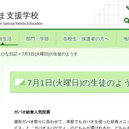
ま支援学校
r Special Needs Education
校生活
部門・学部
在校生・保護者の方へ
地
こひな日記
> 7月1日(火曜日)の生徒のようす
7月1日(火曜日)の生徒のよ
ガパオ給食人気投票
瀬谷ガパオ祭りに合わせて、本校でもガパオを使った給食メニ
イス」と「ガパオスパゲティ」のどちらが選ばれるか。どちら