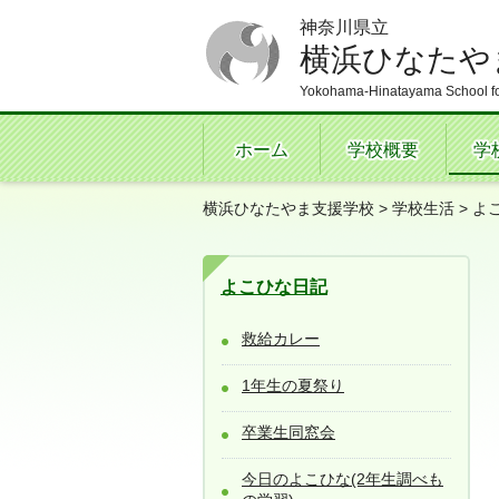
神奈川県立
横浜ひなたや
Yokohama-Hinatayama School fo
ホーム
学校概要
学
横浜ひなたやま支援学校
>
学校生活
>
よ
よこひな日記
救給カレー
1年生の夏祭り
卒業生同窓会
今日のよこひな(2年生調べも