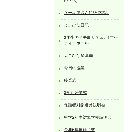
の学習)
ケーキ屋さんに紙袋納品
よこひな日記
3年生のメモ取り学習と1年生
ティーボール
よこひな祭準備
今日の授業
終業式
3学期始業式
保護者対象進路説明会
中学2年生対象学校説明会
令和6年度修了式