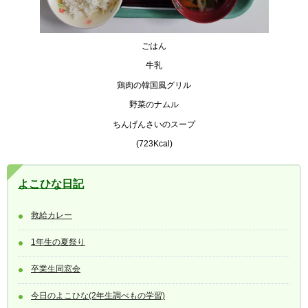
ごはん
牛乳
鶏肉の韓国風グリル
野菜のナムル
ちんげんさいのスープ
(723Kcal)
よこひな日記
救給カレー
1年生の夏祭り
卒業生同窓会
今日のよこひな(2年生調べもの学習)