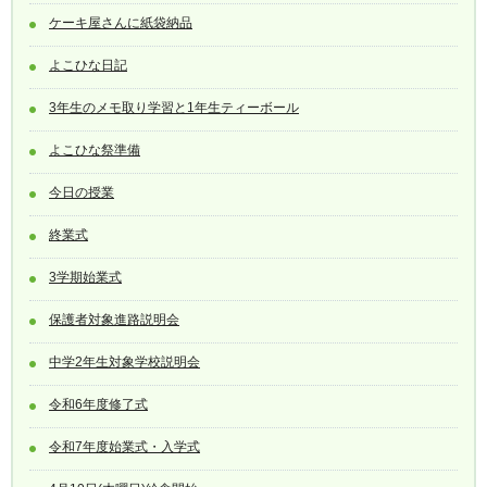
ケーキ屋さんに紙袋納品
よこひな日記
3年生のメモ取り学習と1年生ティーボール
よこひな祭準備
今日の授業
終業式
3学期始業式
保護者対象進路説明会
中学2年生対象学校説明会
令和6年度修了式
令和7年度始業式・入学式