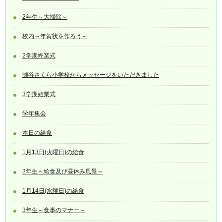
2年生～大掃除～
校内～年賀状を作ろう～
2学期終業式
瀬谷さくら小学校からメッセージをいただきました
3学期始業式
学年集会
本日の給食
1月13日(火曜日)の給食
3年生～給食及び昼休み風景～
1月14日(水曜日)の給食
3年生～食事のマナー～