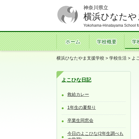
神奈川県立
横浜ひなたや
Yokohama-Hinatayama School fo
ホーム
学校概要
学
横浜ひなたやま支援学校
>
学校生活
>
よ
よこひな日記
救給カレー
1年生の夏祭り
卒業生同窓会
今日のよこひな(2年生調べも