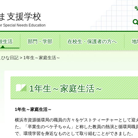
ま支援学校
r Special Needs Education
校生活
部門・学部
在校生・保護者の方へ
地
こひな日記
> 1年生～家庭生活～
1年生～家庭生活～
1年生～家庭生活～
横浜市資源循環局の職員の方々をゲストティーチャーとして迎
た。「卒業生のペケ子ちゃん」と称した教員の熱演と循環局職
で、環境学習を身近なものとして取り組むことができました。