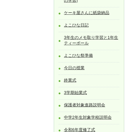
の学習)
ケーキ屋さんに紙袋納品
よこひな日記
3年生のメモ取り学習と1年生
ティーボール
よこひな祭準備
今日の授業
終業式
3学期始業式
保護者対象進路説明会
中学2年生対象学校説明会
令和6年度修了式