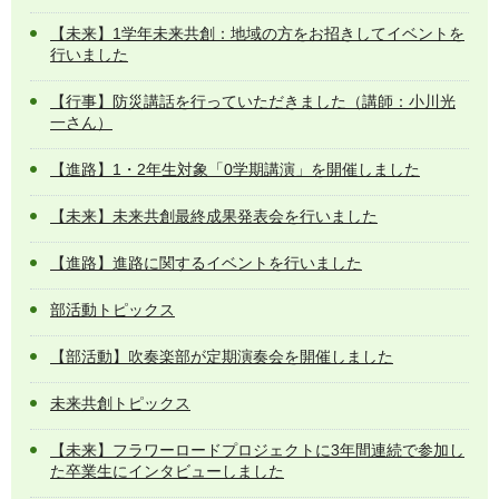
【未来】1学年未来共創：地域の方をお招きしてイベントを
行いました
【行事】防災講話を行っていただきました（講師：小川光
一さん）
【進路】1・2年生対象「0学期講演」を開催しました
【未来】未来共創最終成果発表会を行いました
【進路】進路に関するイベントを行いました
部活動トピックス
【部活動】吹奏楽部が定期演奏会を開催しました
未来共創トピックス
【未来】フラワーロードプロジェクトに3年間連続で参加し
た卒業生にインタビューしました