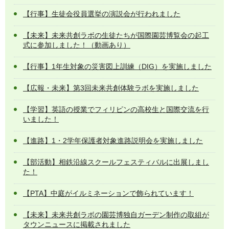
【行事】生徒会役員選挙の演説会が行われました
【未来】未来共創ラボの生徒たちが国際園芸博覧会の起工
式に参加しました！（動画あり）
【行事】1年生対象の災害図上訓練（DIG）を実施しました
【広報・未来】第3回未来共創体験ラボを実施しました
【学習】英語の授業でフィリピンの高校生と国際交流を行
いました！
【進路】1・2学年保護者対象進路説明会を実施しました
【部活動】相鉄沿線スクールフェスティバルに出展しまし
た！
【PTA】中庭がイルミネーションで飾られています！
【未来】未来共創ラボの園芸博独自ガーデン制作の取組が
タウンニュースに掲載されました