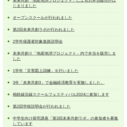
未来共創「地産地消プロジェクト」によるお弁当販売がは
じまりました
オープンスクールが行われました
第2回未来共創ラボが行われました
2学年保護者対象進路説明会
未来共創Ⅱ「地産地消プロジェクト」内で弁当を販売しま
した
1学年「災害図上訓練」を行いました
3年「未来共創3」で金融経済教育を実施しました。
相鉄線沿線スクールフェスティバル2024に参加します
第2回学校説明会が行われました
中学生向け探究講座「第3回未来共創ラボ」の参加者を募集
しています