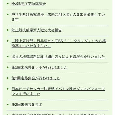
令和6年度英語講演会
中学生向け探究講座「未来共創ラボ」の参加者募集してい
ます
陸上競技部県新人戦の大会報告
（陸上競技部）目黒蓮さん(TBS『モニタリング』）から横
断幕をいただきました。
瀬谷の地域課題に取り組む方々による講演会を行いました
第1回未来共創ラボが行われました
第2回進路集会が行われました
日本ビーチサッカー決定戦でバトン部がダンスパフォーマ
ンスを行いました
第2回未来共創ラボ