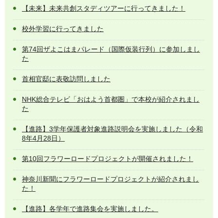
【未来】未来共創スタディツアーに行ってきました！
校外学習に行ってきました
第74回ザよこはまパレード（国際仮装行列）に参加しまし
た
首相官邸に表敬訪問しました
NHK総合テレビ「おはよう首都圏」で本校が紹介されまし
た
【進路】3学年保護者対象進路説明会を実施しました（令和
8年4月28日）
第10回フラワーロードプロジェクトが開催されました！
神奈川新聞にフラワーロードプロジェクトが紹介されまし
た！
【進路】各学年で進路集会を実施しました。