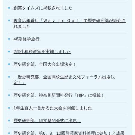
創英タイムズに掲載されました
教育広報番組「Ｗａｙ ｔｏ Ｇｏ！」で歴史研究部が紹介さ
れました
48期修学旅行
2年生租税教室を実施しました
歴史研究部、全国大会出場決定！
「歴史研究部、全国高校生歴史文化フォーラム出場決
定！」
歴史研究部、神奈川新聞社発行『H!P』に掲載！
1年生百人一首かるた大会を開催しました
歴史研究部、総文祭閉会式に出席！
歴史研究部、第8、9、10回熊澤家資料整理に参加！／成果