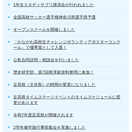
1年生スタディサプリ講演会が行われました
全国高校サッカー選手権神奈川県選手県予選
オープンスクールを開催しました
「かながわ高校生チャレンジボランティアポスターコンク
ール」で優秀賞として入選！
公私合同説明・相談会を行いました
歴史研究部、第7回熊澤家資料整理に参加！
足高祭（文化祭）の時間が変更になりました
足高祭タイムステージイベントのタイムスケジュールに変
更があります
令和7年度足高祭が開催されます
2学年修学旅行事前集会を実施しました