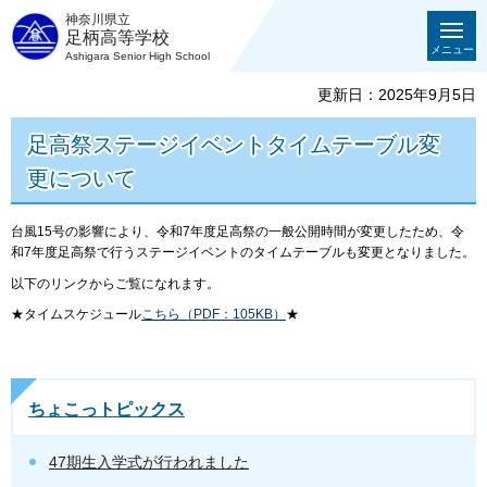
神奈川県立
足柄高等学校
メニュー
Ashigara Senior High School
更新日：2025年9月5日
足高祭ステージイベントタイムテーブル変
更について
台風15号の影響により、令和7年度足高祭の一般公開時間が変更したため、令
和7年度足高祭で行うステージイベントのタイムテーブルも変更となりました。
以下のリンクからご覧になれます。
★タイムスケジュール
こちら（PDF：105KB）
★
ちょこっトピックス
47期生入学式が行われました