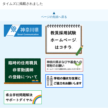
タイムズに掲載されました
ページの先頭へ戻る