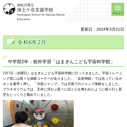
神奈川県立
保土ケ谷支援学校
メニュー
Hodogaya School for Special Needs
Education
更新日：2024年3月21日
令和6年2月
中学部2年：校外学習「はまぎんこども宇宙科学館」
2月7日（水曜日）はまぎんこども宇宙科学館に行ってきました。宇宙トレーニ
ング室には様々な体験コーナーがありました。「反射神経」では光っているボ
タンを素早く押し、「月面ジャンプ」では月面でのジャンプ体験をしました。
プラネタリウムでは、天井に浮かぶ星々に目と心を奪われたように移り行く星
空をじっくりと眺めていました。