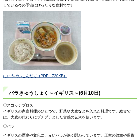
している今の季節にぴったりな食材です♪
にゅうばいこんだて（PDF：720KB）
バラきゅうしょく～イギリス～(6月10日)
〇スコッチブロス
イギリスの家庭料理のひとつで、野菜や大麦などを入れた料理です。給食で
は、大麦の代わりにプチプチとした食感の玄米を使います。
〇バラ
イギリスの歴史や文化に、赤いバラが深く関わっています。王室の紋章や硬貨