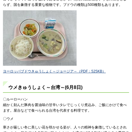
らず、国を象徴する重要な植物です。ブドウの種類は500種類もあります。
ヨーロッパブドウきゅうしょく～ジョージア～（PDF：525KB）
ウメきゅうしょく～台湾～(6月8日)
〇ルーローハン
細かく刻んだ豚肉を醤油味の甘辛いタレでじっくり煮込み、ご飯にかけて食べ
ます。屋台などで食べられる台湾を代表する料理です。
〇ウメ
寒さが厳しい冬に美しい花を咲かせる姿が、人々の精神を象徴しているとされ