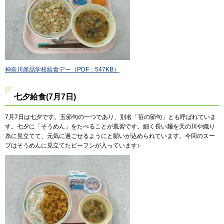
神奈川産品学校給食デー（PDF：547KB）
七夕給食(7月7日)
7月7日は七夕です。五節句の一つであり、別名「笹の節句」とも呼ばれていま
す。七夕に「そうめん」をたべることが風習です。細く長い麺を天の川や織り
糸に見立てて、元気に過ごせるようにと願いが込められています。今回のスー
プはそうめんに見立てたビーフンが入っています♪