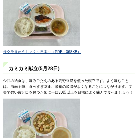
サクラきゅうしょく～日本～（PDF：368KB）
カミカミ献立(5月28日)
今回の給食は、噛みごたえのある高野豆腐を使った献立です。よく噛むこと
は、虫歯予防、食べすぎ防止、栄養の吸収がよくなることにつながります。丈
夫で強い歯と口を保つために一口30回以上を目標によく噛んで食べましょう！