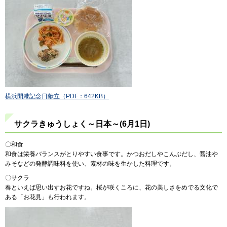
横浜開港記念日献立（PDF：642KB）
サクラきゅうしょく～日本～(6月1日)
〇和食
和食は栄養バランスがとりやすい食事です。かつおだしやこんぶだし、醤油や
みそなどの発酵調味料を使い、素材の味を生かした料理です。
〇サクラ
春といえば思い出すお花ですね。桜が咲くころに、花の美しさをめでる文化で
ある「お花見」も行われます。