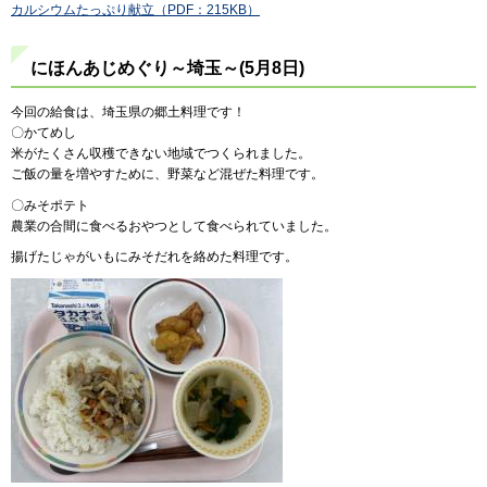
カルシウムたっぷり献立（PDF：215KB）
にほんあじめぐり～埼玉～(5月8日)
今回の給食は、埼玉県の郷土料理です！
〇かてめし
米がたくさん収穫できない地域でつくられました。
ご飯の量を増やすために、野菜など混ぜた料理です。
〇みそポテト
農業の合間に食べるおやつとして食べられていました。
揚げたじゃがいもにみそだれを絡めた料理です。