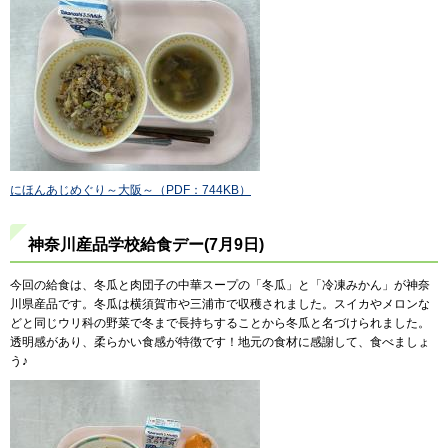
にほんあじめぐり～大阪～（PDF：744KB）
神奈川産品学校給食デー(7月9日)
今回の給食は、冬瓜と肉団子の中華スープの「冬瓜」と「冷凍みかん」が神奈
川県産品です。冬瓜は横須賀市や三浦市で収穫されました。スイカやメロンな
どと同じウリ科の野菜で冬まで長持ちすることから冬瓜と名づけられました。
透明感があり、柔らかい食感が特徴です！地元の食材に感謝して、食べましょ
う♪