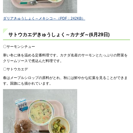
ダリアきゅうしょく～メキシコ～（PDF：242KB）
サトウカエデきゅうしょく～カナダ～(6月29日)
〇サーモンシチュー
寒い冬に体を温める定番料理です。カナダ名産のサーモンとたっぷりの野菜を
クリームソースで煮込んだ料理です。
〇サトウカエデ
春はメープルシロップの原料がとれ、秋には鮮やかな紅葉を見ることができま
す。国旗にも描かれています。