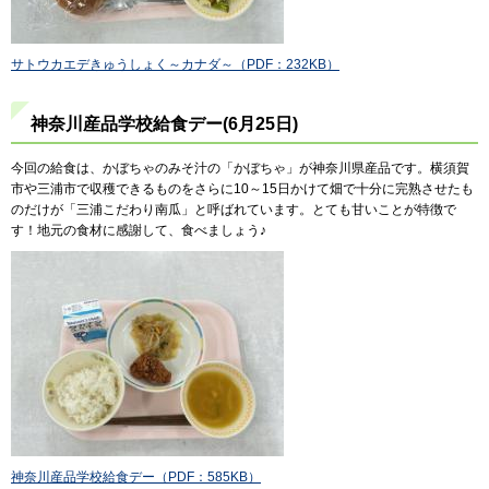
サトウカエデきゅうしょく～カナダ～（PDF：232KB）
神奈川産品学校給食デー(6月25日)
今回の給食は、かぼちゃのみそ汁の「かぼちゃ」が神奈川県産品です。横須賀
市や三浦市で収穫できるものをさらに10～15日かけて畑で十分に完熟させたも
のだけが「三浦こだわり南瓜」と呼ばれています。とても甘いことが特徴で
す！地元の食材に感謝して、食べましょう♪
神奈川産品学校給食デー（PDF：585KB）