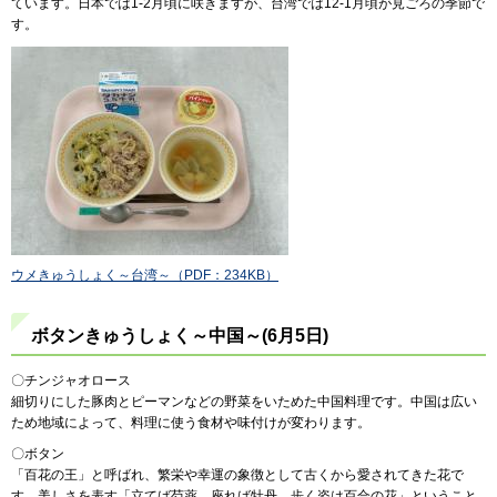
ています。日本では1-2月頃に咲きますが、台湾では12-1月頃が見ごろの季節で
す。
ウメきゅうしょく～台湾～（PDF：234KB）
ボタンきゅうしょく～中国～(6月5日)
〇チンジャオロース
細切りにした豚肉とピーマンなどの野菜をいためた中国料理です。中国は広い
ため地域によって、料理に使う食材や味付けが変わります。
〇ボタン
「百花の王」と呼ばれ、繁栄や幸運の象徴として古くから愛されてきた花で
す。美しさを表す「立てば芍薬、座れば牡丹、歩く姿は百合の花」ということ